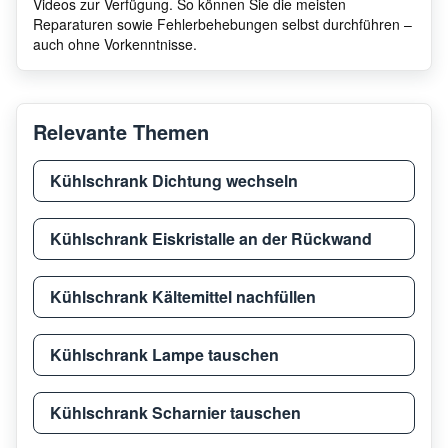
Videos zur Verfügung. So können Sie die meisten
Reparaturen sowie Fehlerbehebungen selbst durchführen –
auch ohne Vorkenntnisse.
Siemens
CI24
Relevante Themen
Siemens
CI24
Kühlschrank Dichtung wechseln
Siemens
CI24
Kühlschrank Eiskristalle an der Rückwand
Siemens
CI24
Kühlschrank Kältemittel nachfüllen
Siemens
CI24
Kühlschrank Lampe tauschen
Kühlschrank Scharnier tauschen
Siemens
CI24