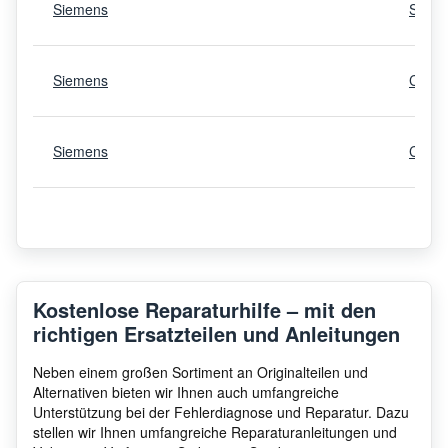
Siemens
S18I
Siemens
CI24
Siemens
CI24
Siemens
S18I
Siemens
CI24
Kostenlose Reparaturhilfe – mit den
richtigen Ersatzteilen und Anleitungen
Siemens
KF18
Neben einem großen Sortiment an Originalteilen und
Alternativen bieten wir Ihnen auch umfangreiche
Unterstützung bei der Fehlerdiagnose und Reparatur. Dazu
stellen wir Ihnen umfangreiche Reparaturanleitungen und
Siemens
CI24