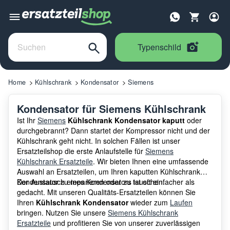
Typenschild
Home
Kühlschrank
Kondensator
Siemens
Kondensator für Siemens Kühlschrank
Ist Ihr
Siemens
Kühlschrank Kondensator kaputt
oder
durchgebrannt? Dann startet der Kompressor nicht und der
Kühlschrank geht nicht. In solchen Fällen ist unser
Ersatzteilshop die erste Anlaufstelle für
Siemens
Kühlschrank Ersatzteile
. Wir bieten Ihnen eine umfassende
Auswahl an Ersatzteilen, um Ihren kaputten Kühlschrank
Kondensator zu reparieren oder zu tauschen.
Der Austausch eines Kondensators ist oft einfacher als
gedacht. Mit unseren Qualitäts-Ersatzteilen können Sie
Ihren
Kühlschrank Kondensator
wieder zum
Laufen
bringen. Nutzen Sie unsere
Siemens Kühlschrank
Ersatzteile
und profitieren Sie von unserer zuverlässigen