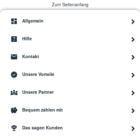
Zum Seitenanfang
Siemens
CI24
Allgemein
Siemens
CI24
Hilfe
Kontakt
Siemens
CI24
Unsere Vorteile
Siemens
CI24
Unsere Partner
Siemens
CI24
Bequem zahlen mit
Siemens
CI24
Das sagen Kunden