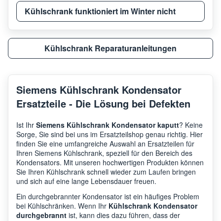
Kühlschrank funktioniert im Winter nicht
Siemens
CI24
Kühlschrank Reparaturanleitungen
Siemens
CI24
Siemens Kühlschrank Kondensator
Siemens
KF18
Ersatzteile - Die Lösung bei Defekten
Siemens
KF18
Ist Ihr
Siemens Kühlschrank Kondensator kaputt
? Keine
Sorge, Sie sind bei uns im Ersatzteilshop genau richtig. Hier
finden Sie eine umfangreiche Auswahl an Ersatzteilen für
Ihren Siemens Kühlschrank, speziell für den Bereich des
Siemens
CI24
Kondensators. Mit unseren hochwertigen Produkten können
Sie Ihren Kühlschrank schnell wieder zum Laufen bringen
und sich auf eine lange Lebensdauer freuen.
Siemens
KF18
Ein durchgebrannter Kondensator ist ein häufiges Problem
bei Kühlschränken. Wenn Ihr
Kühlschrank Kondensator
durchgebrannt
ist, kann dies dazu führen, dass der