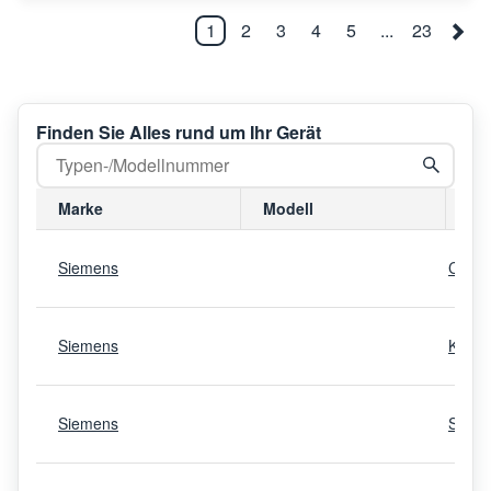
1
2
3
4
5
...
23
Finden Sie Alles rund um Ihr Gerät
Marke
Modell
Mo
Siemens
CI24
Siemens
KF18
Siemens
S18I