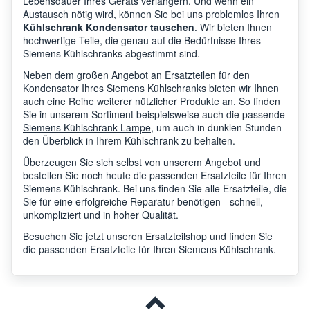
Lebensdauer Ihres Geräts verlängern. Und wenn ein
Austausch nötig wird, können Sie bei uns problemlos Ihren
Kühlschrank Kondensator tauschen
. Wir bieten Ihnen
hochwertige Teile, die genau auf die Bedürfnisse Ihres
Siemens
CI24
Siemens Kühlschranks abgestimmt sind.
Neben dem großen Angebot an Ersatzteilen für den
Kondensator Ihres Siemens Kühlschranks bieten wir Ihnen
Siemens
CI24
auch eine Reihe weiterer nützlicher Produkte an. So finden
Sie in unserem Sortiment beispielsweise auch die passende
Siemens Kühlschrank Lampe
, um auch in dunklen Stunden
den Überblick in Ihrem Kühlschrank zu behalten.
Siemens
CI24
Überzeugen Sie sich selbst von unserem Angebot und
bestellen Sie noch heute die passenden Ersatzteile für Ihren
Siemens Kühlschrank. Bei uns finden Sie alle Ersatzteile, die
Siemens
CI24
Sie für eine erfolgreiche Reparatur benötigen - schnell,
unkompliziert und in hoher Qualität.
Besuchen Sie jetzt unseren Ersatzteilshop und finden Sie
Siemens
CI24
die passenden Ersatzteile für Ihren Siemens Kühlschrank.
Siemens
CI24