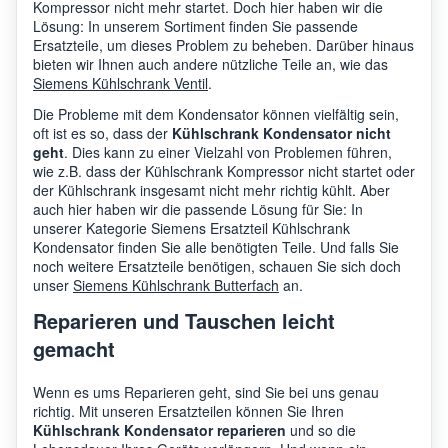
Kompressor nicht mehr startet. Doch hier haben wir die
Siemens
CI24
Lösung: In unserem Sortiment finden Sie passende
Ersatzteile, um dieses Problem zu beheben. Darüber hinaus
bieten wir Ihnen auch andere nützliche Teile an, wie das
Siemens Kühlschrank Ventil
.
Siemens
CI24
Die Probleme mit dem Kondensator können vielfältig sein,
oft ist es so, dass der
Kühlschrank Kondensator nicht
geht
. Dies kann zu einer Vielzahl von Problemen führen,
Siemens
CI24
wie z.B. dass der Kühlschrank Kompressor nicht startet oder
der Kühlschrank insgesamt nicht mehr richtig kühlt. Aber
auch hier haben wir die passende Lösung für Sie: In
Siemens
CI24
unserer Kategorie Siemens Ersatzteil Kühlschrank
Kondensator finden Sie alle benötigten Teile. Und falls Sie
noch weitere Ersatzteile benötigen, schauen Sie sich doch
unser
Siemens Kühlschrank Butterfach
an.
Siemens
CI24
Reparieren und Tauschen leicht
gemacht
Siemens
CI24
Wenn es ums Reparieren geht, sind Sie bei uns genau
richtig. Mit unseren Ersatzteilen können Sie Ihren
Kühlschrank Kondensator reparieren
und so die
Siemens
CI24