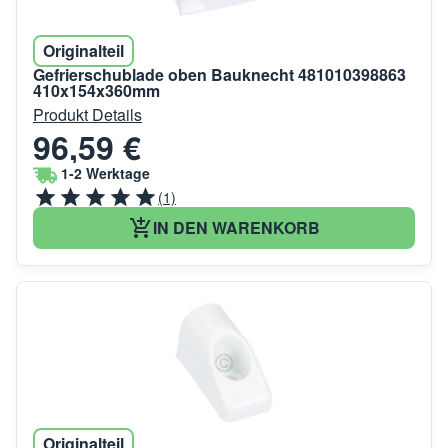
Originalteil
Gefrierschublade oben Bauknecht 481010398863
410x154x360mm
Produkt Details
96,59 €
1-2 Werktage
(1)
IN DEN WARENKORB
Originalteil