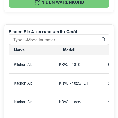
IN DEN WARENKORB
Finden Sie Alles rund um Ihr Gerät
Marke
Modell
Mo
Kitchen Aid
KRVC - 1810 I
8513
Kitchen Aid
KRVC - 1825/I LH
8513
Kitchen Aid
KRVC - 1825/I
8513