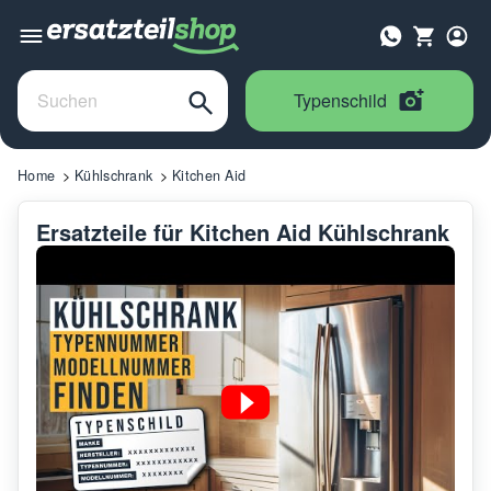
Typenschild
Home
Kühlschrank
Kitchen Aid
Ersatzteile für Kitchen Aid Kühlschrank