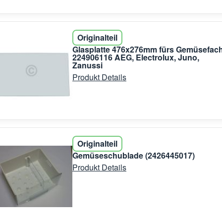
Originalteil
Glasplatte 476x276mm fürs Gemüsefac
224906116 AEG, Electrolux, Juno,
Zanussi
Produkt Details
Originalteil
Gemüseschublade (2426445017)
Produkt Details