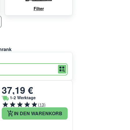
Filter
hrank
37,19 €
1-2 Werktage
(13)
IN DEN WARENKORB