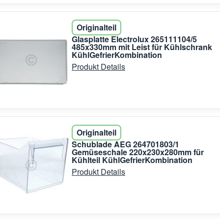
Originalteil
Glasplatte Electrolux 265111104/5
485x330mm mit Leist für Kühlschrank
KühlGefrierKombination
Produkt Details
Originalteil
Schublade AEG 264701803/1
Gemüseschale 220x230x280mm für
Kühlteil KühlGefrierKombination
Produkt Details