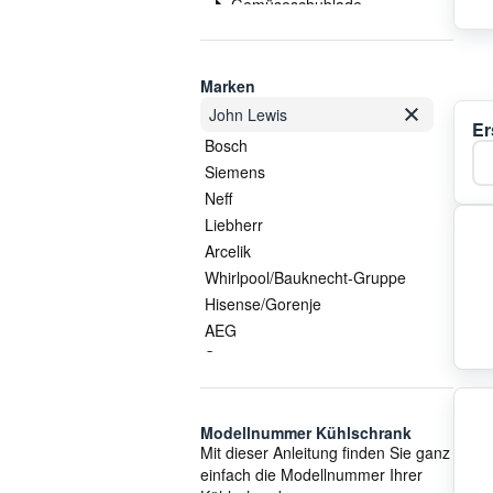
Gemüseschublade
Glasplatte
Griff/Handgriff
Heizung
Marken
Kabel
John Lewis
Er
Kompressor
Bosch
Ka
Kondensator
Siemens
Kühlschrankgriff
Neff
Lampe
Liebherr
Lüfter
Arcelik
Schalter
Whirlpool/Bauknecht-Gruppe
Scharnier
Hisense/Gorenje
Schlauch
AEG
Schublade
Samsung
Sondersortiment
LG
Sonstige Gehäuseteile
Vestel
Sonstiges
Modellnummer Kühlschrank
Electrolux/AEG
Mit dieser Anleitung finden Sie ganz
Thermostat
Smeg
einfach die Modellnummer Ihrer
Trockner
Gorenje