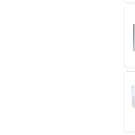
Balay
Brandt
NSR
EUROSAV
EGO Elektro
Refco
EBI
Blomberg
Climadiff
LEILI
Ignis
Hotpoint
Zanker
Bitron
Hoover
Philips
Elica
HANYU
Meliconi