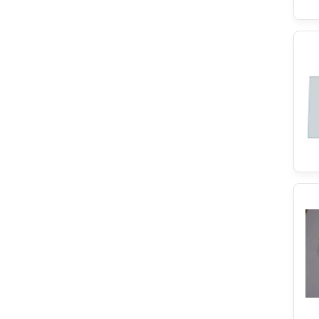
Bluparts
Vulkan Lokring
Eurofilter
Snaige
Sharp
Teka
TP REFLEX
Danfoss
KEG
ATAG
Snowky
Gaggenau
Constructa
Indesit
Classic
Zanussi
Euna
ELTEK
Eliwell