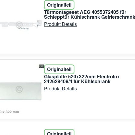
Originalteil
Türmontageset AEG 4055372405 für
Schlepptür Kühlschrank Gefrierschran
Produkt Details
Originalteil
Glasplatte 520x322mm Electrolux
242629408/4 für Kühlschrank
Produkt Details
Originalteil