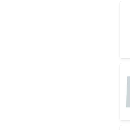
Hutchinson
DeLonghi
Progress
Bertazzoni
Wpro
SQOON
Eika
Brita
Backer-Facsa
Black & Decker
Blaupunkt
Airlux
Sony
Sogedis
REX
ersatzteilshop basics
Fagor
Zerowatt