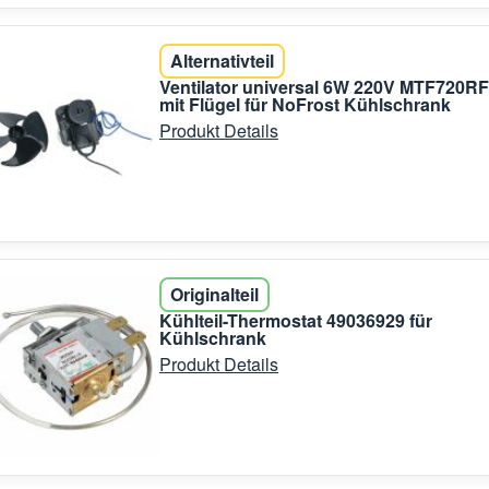
Alternativteil
Ventilator universal 6W 220V MTF720RF
mit Flügel für NoFrost Kühlschrank
Produkt Details
Originalteil
Kühlteil-Thermostat 49036929 für
Kühlschrank
Produkt Details