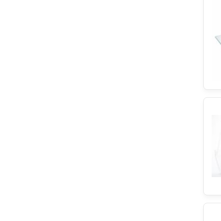
Asko
Askoll
Neutro
Franke
Elektro Helios
Severin
Juno
Simfer
Superior
Irca
Husqvarna
Miele
Arctic
Audio-Technica
Lamona
Grundig
Kawai
IKEA
Privileg