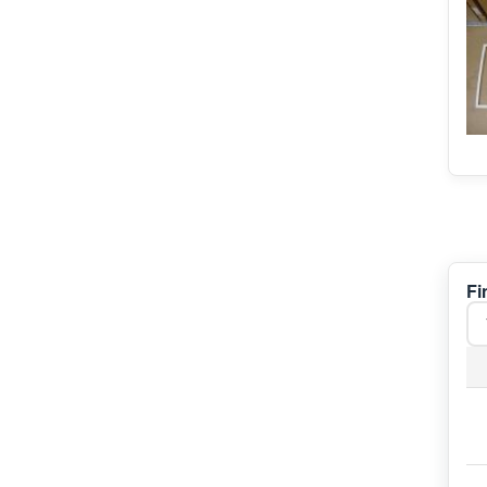
Junker&Ruh
Kitchen Aid
Viva
KOENIC
V-ZUG
Hydra
Profilo
Amana
Novamatic
Lynx
Tormec
Fi
Pelgrim
Maytag
MioStar
Edesa
Pitsos
Alno
John Lewis
Riedel