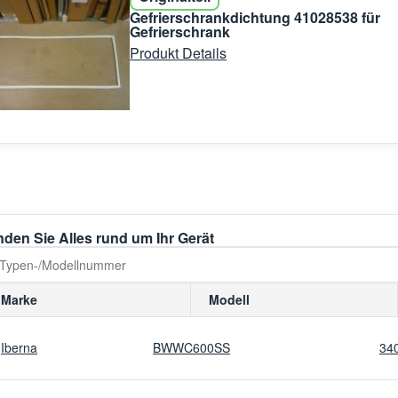
Gefrierschrankdichtung 41028538 für
Gefrierschrank
Produkt Details
nden Sie Alles rund um Ihr Gerät
Marke
Modell
Iberna
BWWC600SS
34