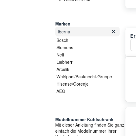
Griff/Handgriff
Heizung
Kabel
Kompressor
Marken
Kondensator
Iberna
Er
Kühlschrankgriff
Bosch
Ka
Lampe
Siemens
Lüfter
Neff
Schalter
Liebherr
Scharnier
Arcelik
Schlauch
Whirlpool/Bauknecht-Gruppe
Schublade
Hisense/Gorenje
Sondersortiment
AEG
Sonstige Gehäuseteile
Samsung
Sonstiges
LG
Thermostat
Vestel
Tür
Modellnummer Kühlschrank
Electrolux/AEG
Mit dieser Anleitung finden Sie ganz
Türfach
Smeg
einfach die Modellnummer Ihrer
Ventil
Gorenje