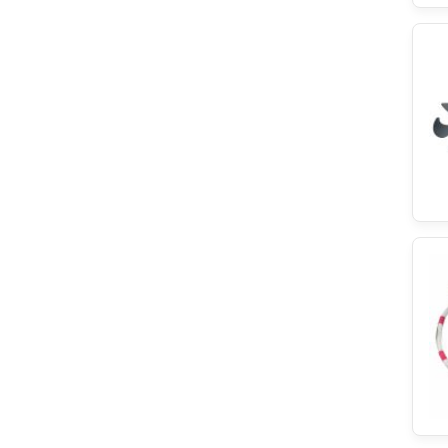
Balay
Brandt
NSR
EUROSAV
EGO Elektro
Refco
EBI
Blomberg
Climadiff
LEILI
Ignis
Hotpoint
Zanker
Elica
Bitron
Hoover
Philips
HANYU
Meliconi