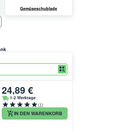
Gemüseschublade
ank
24,89 €
1-2 Werktage
(1)
IN DEN WARENKORB