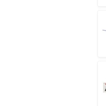
Bluparts
Vulkan Lokring
Eurofilter
Snaige
Sharp
Teka
TP REFLEX
Danfoss
KEG
ATAG
Snowky
Gaggenau
Constructa
Indesit
Classic
Zanussi
Euna
ELTEK
Eliwell