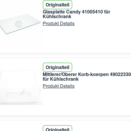
Originalteil
Glasplatte Candy 41005410 für
Kühlschrank
Produkt Details
Originalteil
Mittlerer/Oberer Korb-koerpen 49022330
für Kühlschrank
Produkt Details
Originalteil