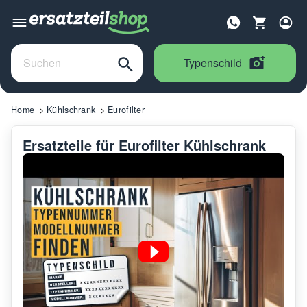
Typenschild
Home
Kühlschrank
Eurofilter
Ersatzteile für Eurofilter Kühlschrank