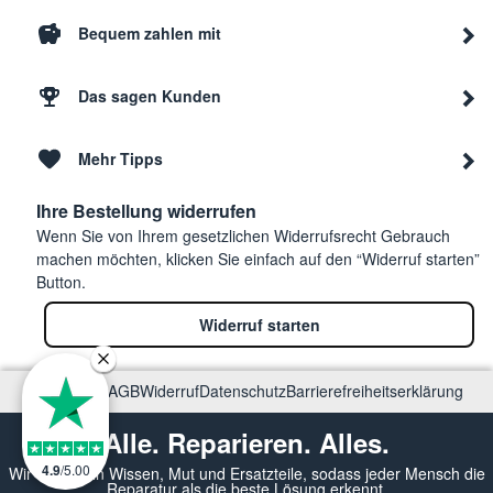
Bequem zahlen mit
Das sagen Kunden
Mehr Tipps
Ihre Bestellung widerrufen
Wenn Sie von Ihrem gesetzlichen Widerrufsrecht Gebrauch
machen möchten, klicken Sie einfach auf den “Widerruf starten”
Button.
Widerruf starten
Impressum
AGB
Widerruf
Datenschutz
Barrierefreiheitserklärung
Alle. Reparieren. Alles.
4.9
/
5.00
Wir vermitteln Wissen, Mut und Ersatzteile, sodass jeder Mensch die
Reparatur als die beste Lösung erkennt.