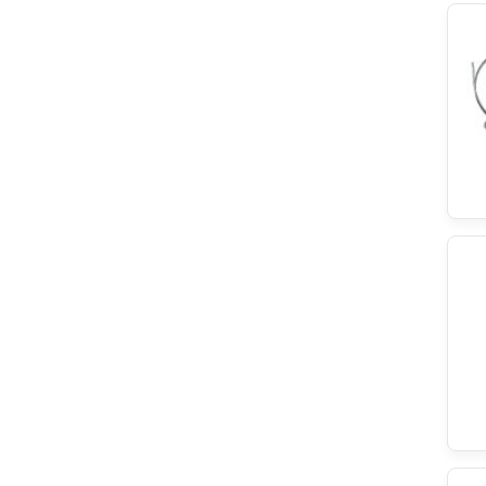
DeLonghi
Progress
Bertazzoni
Wpro
SQOON
Eika
Brita
Backer-Facsa
Black & Decker
Blaupunkt
Airlux
Sony
Sogedis
REX
ersatzteilshop basics
Fagor
Zerowatt
Asko