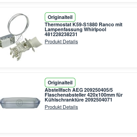
Originalteil
Thermostat K59-S1880 Ranco mit
Lampenfassung Whirlpool
481228238231
Produkt Details
Originalteil
Abstellfach AEG 209250405/5
Flaschenabsteller 420x100mm für
Kühlschranktüre 2092504071
Produkt Details