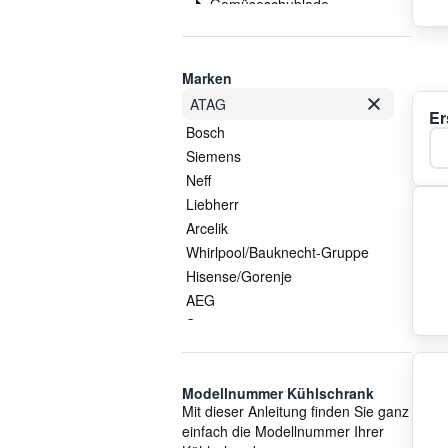
Gemüseschublade
Glasplatte
Griff/Handgriff
Heizung
Marken
Kabel
ATAG
Er
Kompressor
Bosch
Ka
Kondensator
Siemens
Kühlschrankgriff
Neff
Lampe
Liebherr
Lüfter
Arcelik
Schalter
Whirlpool/Bauknecht-Gruppe
Scharnier
Hisense/Gorenje
Schlauch
AEG
Schublade
Samsung
Sondersortiment
LG
Sonstige Gehäuseteile
Vestel
Sonstiges
Modellnummer Kühlschrank
Electrolux/AEG
Mit dieser Anleitung finden Sie ganz
Thermostat
Smeg
einfach die Modellnummer Ihrer
Trockner
Gorenje