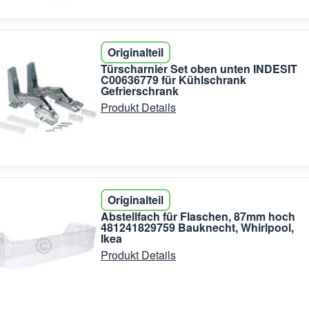
Originalteil
Türscharnier Set oben unten INDESIT
C00636779 für Kühlschrank
Gefrierschrank
Produkt Details
Originalteil
Abstellfach für Flaschen, 87mm hoch
481241829759 Bauknecht, Whirlpool,
Ikea
Produkt Details