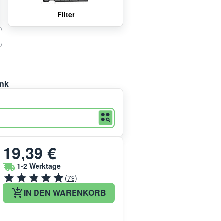
Filter
ank
19,39 €
1-2 Werktage
(79)
IN DEN WARENKORB