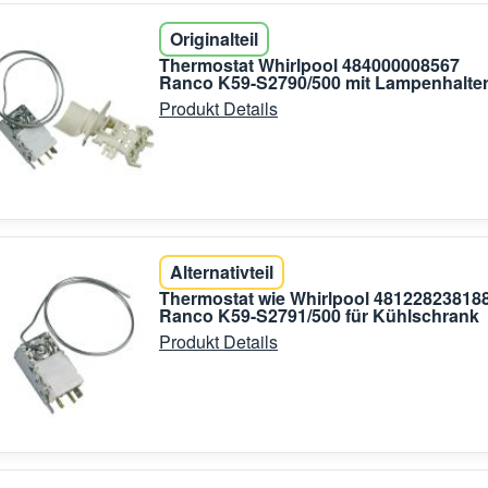
Originalteil
Thermostat Whirlpool 484000008567
Ranco K59-S2790/500 mit Lampenhalte
Produkt Details
Alternativteil
Thermostat wie Whirlpool 48122823818
Ranco K59-S2791/500 für Kühlschrank
Produkt Details