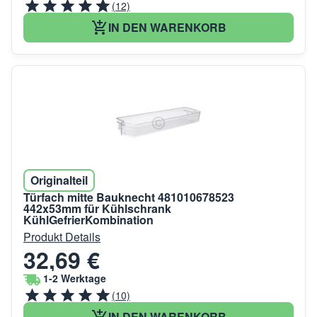
(12)
IN DEN WARENKORB
Originalteil
Türfach mitte Bauknecht 481010678523
442x53mm für Kühlschrank
KühlGefrierKombination
Produkt Details
32,69 €
1-2 Werktage
(10)
IN DEN WARENKORB