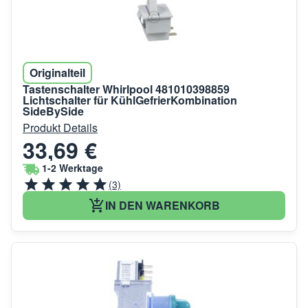
Originalteil
Tastenschalter Whirlpool 481010398859
Lichtschalter für KühlGefrierKombination
SideBySide
Produkt Details
33,69 €
1-2 Werktage
(3)
IN DEN WARENKORB