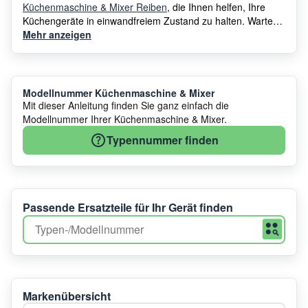
Küchenmaschine & Mixer Reiben
, die Ihnen helfen, Ihre
Küchengeräte in einwandfreiem Zustand zu halten. Warten
Sie nicht länger und bestellen Sie Ihren Küchenmaschine &
Mehr anzeigen
Mixer Stößel neu bei Ersatzteilshop.
Modellnummer Küchenmaschine & Mixer
Mit dieser Anleitung finden Sie ganz einfach die
Modellnummer Ihrer Küchenmaschine & Mixer.
Typennummer finden
Passende Ersatzteile für Ihr Gerät finden
Markenübersicht