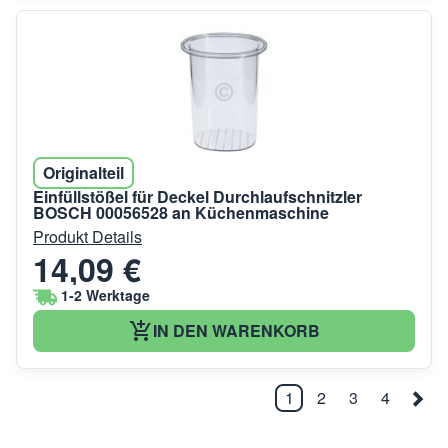
Originalteil
Einfüllstößel für Deckel Durchlaufschnitzler
BOSCH 00056528 an Küchenmaschine
Produkt Details
14,09 €
1-2 Werktage
IN DEN WARENKORB
1
2
3
4