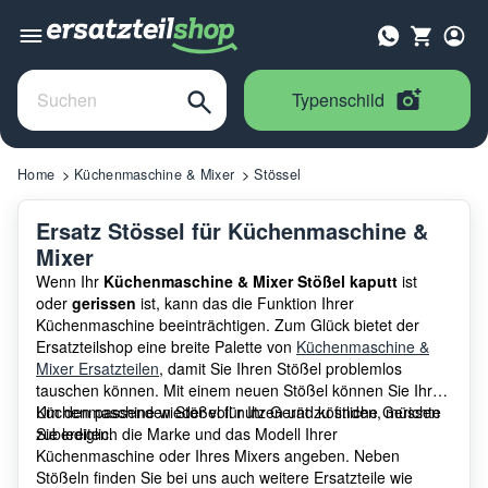
Typenschild
Home
Küchenmaschine & Mixer
Stössel
Ersatz Stössel für Küchenmaschine &
Mixer
Wenn Ihr
Küchenmaschine & Mixer Stößel kaputt
ist
oder
gerissen
ist, kann das die Funktion Ihrer
Küchenmaschine beeinträchtigen. Zum Glück bietet der
Ersatzteilshop eine breite Palette von
Küchenmaschine &
Mixer Ersatzteilen
, damit Sie Ihren Stößel problemlos
tauschen können. Mit einem neuen Stößel können Sie Ihre
Küchenmaschine wieder voll nutzen und köstliche Gerichte
Um den passenden Stößel für Ihr Gerät zu finden, müssen
zubereiten.
Sie lediglich die Marke und das Modell Ihrer
Küchenmaschine oder Ihres Mixers angeben. Neben
Stößeln finden Sie bei uns auch weitere Ersatzteile wie