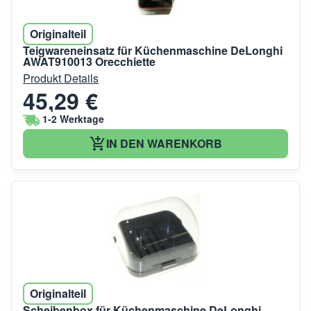
Originalteil
Teigwareneinsatz für Küchenmaschine DeLonghi
AWAT910013 Orecchiette
Produkt Details
45,29 €
1-2 Werktage
IN DEN WARENKORB
Originalteil
Scheibenbox für Küchenmaschine DeLonghi