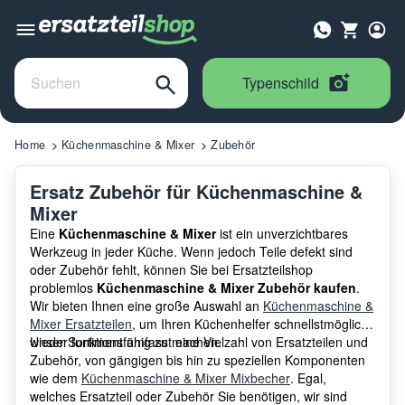
Typenschild
Home
Küchenmaschine & Mixer
Zubehör
Ersatz Zubehör für Küchenmaschine &
Mixer
Eine
Küchenmaschine & Mixer
ist ein unverzichtbares
Werkzeug in jeder Küche. Wenn jedoch Teile defekt sind
oder Zubehör fehlt, können Sie bei Ersatzteilshop
problemlos
Küchenmaschine & Mixer Zubehör kaufen
.
Wir bieten Ihnen eine große Auswahl an
Küchenmaschine &
Mixer Ersatzteilen
, um Ihren Küchenhelfer schnellstmöglich
wieder funktionsfähig zu machen.
Unser Sortiment umfasst eine Vielzahl von Ersatzteilen und
Zubehör, von gängigen bis hin zu speziellen Komponenten
wie dem
Küchenmaschine & Mixer Mixbecher
. Egal,
welches Ersatzteil oder Zubehör Sie benötigen, wir sind