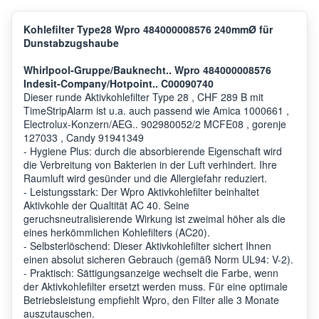
Kohlefilter Type28 Wpro 484000008576 240mmØ für
Dunstabzugshaube
Whirlpool-Gruppe/Bauknecht.. Wpro 484000008576
Indesit-Company/Hotpoint.. C00090740
Dieser runde Aktivkohlefilter Type 28 , CHF 289 B mit
TimeStripAlarm ist u.a. auch passend wie Amica 1000661 ,
Electrolux-Konzern/AEG.. 902980052/2 MCFE08 , gorenje
127033 , Candy 91941349
- Hygiene Plus: durch die absorbierende Eigenschaft wird
die Verbreitung von Bakterien in der Luft verhindert. Ihre
Raumluft wird gesünder und die Allergiefahr reduziert.
- Leistungsstark: Der Wpro Aktivkohlefilter beinhaltet
Aktivkohle der Qualtität AC 40. Seine
geruchsneutralisierende Wirkung ist zweimal höher als die
eines herkömmlichen Kohlefilters (AC20).
- Selbsterlöschend: Dieser Aktivkohlefilter sichert Ihnen
einen absolut sicheren Gebrauch (gemäß Norm UL94: V-2).
- Praktisch: Sättigungsanzeige wechselt die Farbe, wenn
der Aktivkohlefilter ersetzt werden muss. Für eine optimale
Betriebsleistung empfiehlt Wpro, den Filter alle 3 Monate
auszutauschen.