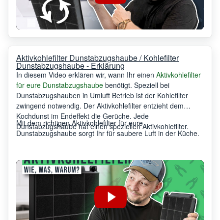
Aktivkohlefilter Dunstabzugshaube / Kohlefilter
Dunstabzugshaube - Erklärung
In diesem Video erklären wir, wann Ihr einen
Aktivkohlefilter
für eure Dunstabzugshaube
benötigt. Speziell bei
Dunstabzugshauben in Umluft Betrieb ist der Kohlefilter
zwingend notwendig. Der Aktivkohlefilter entzieht dem
Kochdunst im Endeffekt die Gerüche. Jede
Mit dem richtigen Aktivkohlefilter für eure
Dunstabzugshaube hat einen speziellen Aktivkohlefilter.
Dunstabzugshaube sorgt Ihr für saubere Luft in der Küche.