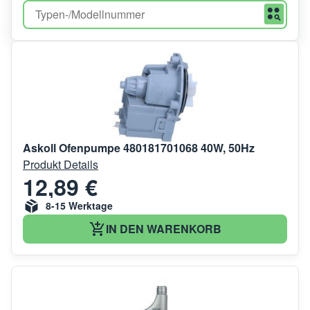
Askoll Ofenpumpe 480181701068 40W, 50Hz
Produkt Details
12,89 €
8-15 Werktage
IN DEN WARENKORB