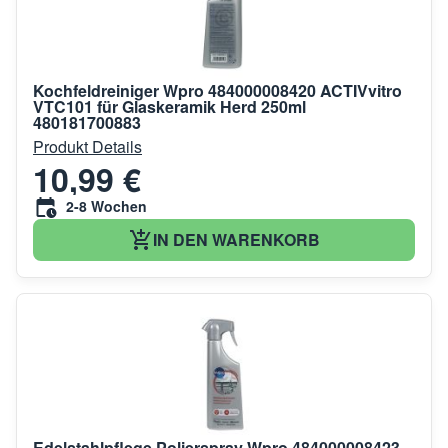
Kochfeldreiniger Wpro 484000008420 ACTIVvitro
VTC101 für Glaskeramik Herd 250ml
480181700883
Produkt Details
10,99 €
2-8 Wochen
IN DEN WARENKORB
Edelstahlpflege Polierspray Wpro 484000008423