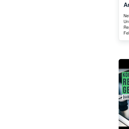
A
Panasonic
Ilve
Ne
ATAG
Un
HANYU
Re
Balay
Fe
Atlan
Eurofilter
Zanker
Sharp
Lenovo
Brandt
Hotpoint
Airlux
Askoll
TP REFLEX
Ignis
RobertShaw
ersatzteilshop basics
ELTEK