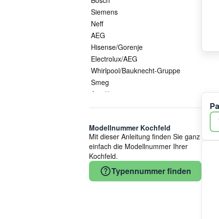
Siemens
Neff
AEG
Hisense/Gorenje
Electrolux/AEG
Whirlpool/Bauknecht-Gruppe
Smeg
Arcelik
Pa
EGO Elektro
Amica
Modellnummer Kochfeld
Küppersbusch
Mit dieser Anleitung finden Sie ganz
Whirlpool
einfach die Modellnummer Ihrer
Gorenje
Kochfeld.
Vestel
Typennummer finden
Candy
Beko
Midea/Comfee
COM