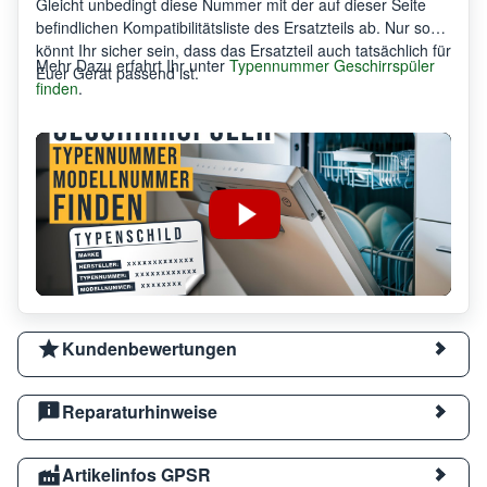
Gleicht unbedingt diese Nummer mit der auf dieser Seite
befindlichen Kompatibilitätsliste des Ersatzteils ab. Nur so
könnt Ihr sicher sein, dass das Ersatzteil auch tatsächlich für
Mehr Dazu erfahrt Ihr unter
Typennummer Geschirrspüler
Euer Gerät passend ist.
finden
.
Kundenbewertungen
Reparaturhinweise
Artikelinfos GPSR