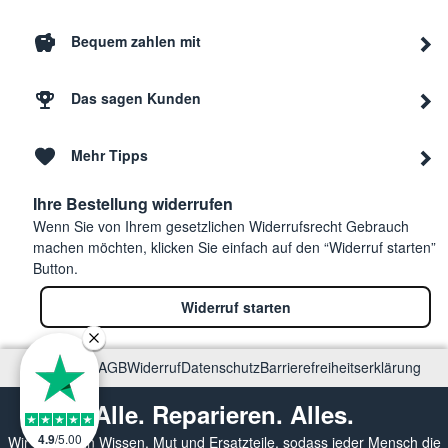
Bequem zahlen mit
Das sagen Kunden
Mehr Tipps
Ihre Bestellung widerrufen
Wenn Sie von Ihrem gesetzlichen Widerrufsrecht Gebrauch
machen möchten, klicken Sie einfach auf den “Widerruf starten”
Button.
Widerruf starten
Impressum
AGB
Widerruf
Datenschutz
Barrierefreiheitserklärung
Alle. Reparieren. Alles.
4.9
/
5.00
Wir vermitteln Wissen, Mut und Ersatzteile, sodass jeder Mensch die