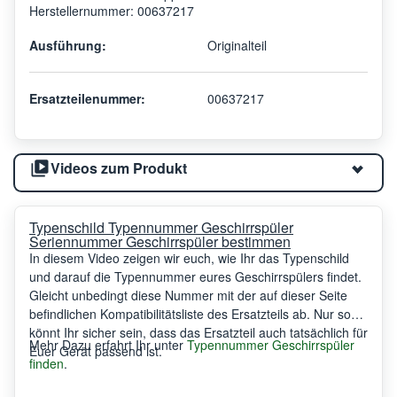
Herstellernummer: 00637217
Ausführung:
Originalteil
Ersatzteilenummer:
00637217
Videos zum Produkt
Typenschild Typennummer Geschirrspüler
Seriennummer Geschirrspüler bestimmen
In diesem Video zeigen wir euch, wie Ihr das Typenschild
und darauf die Typennummer eures Geschirrspülers findet.
Gleicht unbedingt diese Nummer mit der auf dieser Seite
befindlichen Kompatibilitätsliste des Ersatzteils ab. Nur so
könnt Ihr sicher sein, dass das Ersatzteil auch tatsächlich für
Mehr Dazu erfahrt Ihr unter
Typennummer Geschirrspüler
Euer Gerät passend ist.
finden
.