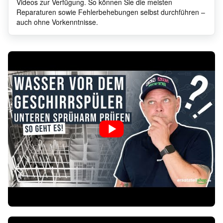
Videos zur Verfügung. So können Sie die meisten
Reparaturen sowie Fehlerbehebungen selbst durchführen –
auch ohne Vorkenntnisse.
Miele
G 1173
G117
Miele
G 1272
G127
Miele
G 1225
G 12
Miele
G 1022
G102
Miele
G 1102
G110
Miele
G 1292
G 12