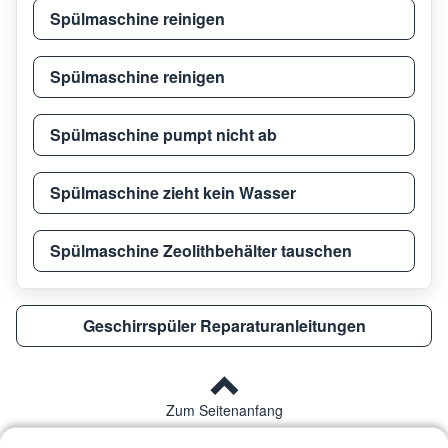
Miele
G1274
G127
Spülmaschine reinigen
Spülmaschine reinigen
Miele
G 865
G865
Spülmaschine pumpt nicht ab
Miele
G 1344
G 13
Spülmaschine zieht kein Wasser
Miele
G 1262
G 12
Spülmaschine Zeolithbehälter tauschen
Miele
G 1293
G 12
Geschirrspüler Reparaturanleitungen
Miele
G 1222 Labor
G122
Zum Seitenanfang
Miele
G 1282
G128