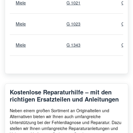
Miele
G 1021
G102
Miele
G 1023
G 10
Miele
G 1343
G134
Miele
G 1225
G122
Miele
G 1162
G116
Kostenlose Reparaturhilfe – mit den
richtigen Ersatzteilen und Anleitungen
Miele
G 1102
G 11
Neben einem großen Sortiment an Originalteilen und
Alternativen bieten wir Ihnen auch umfangreiche
Unterstützung bei der Fehlerdiagnose und Reparatur. Dazu
stellen wir Ihnen umfangreiche Reparaturanleitungen und
Miele
G1222
G122