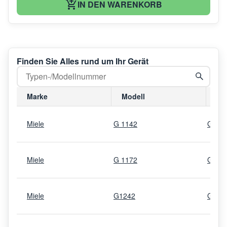
IN DEN WARENKORB
Finden Sie Alles rund um Ihr Gerät
Marke
Modell
Mo
Miele
G 1142
G114
Miele
G 1172
G117
Miele
G1242
G124