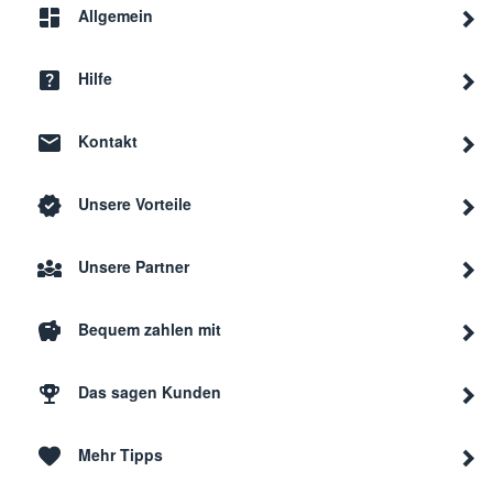
Allgemein
Miele
G 330
G 330
Hilfe
Kontakt
Miele
G 1293
G129
Unsere Vorteile
Miele
G 1182
G 11
Unsere Partner
Miele
G 1432
G143
Bequem zahlen mit
Miele
G 1252
G125
Das sagen Kunden
Mehr Tipps
Miele
G 1222 SC TURBO
G122