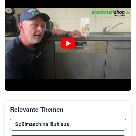
Miele
G 2274
G 12
Miele
G 1282
G 12
Miele
G 1224
G122
Miele
G 1235
G123
Miele
G 1252
G 12
Relevante Themen
Miele
G 1384
G138
Spülmaschine läuft aus