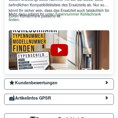
befindlichen Kompatibilitätsliste des Ersatzteils ab. Nur so
könnt Ihr sicher sein, dass das Ersatzteil auch tatsächlich für
Mehr dazu erfahrt Ihr unter
Typennummer Kühlschrank
Euren Kühlschrank passend ist.
finden
.
Kundenbewertungen
Artikelinfos GPSR