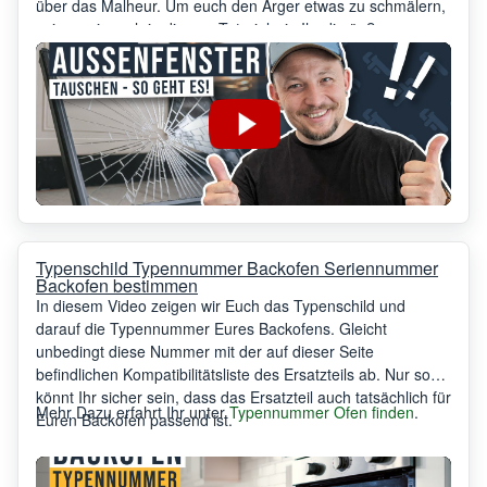
über das Malheur. Um euch den Ärger etwas zu schmälern,
zeigen wir euch in diesem Tutorial wie Ihr die äußere
Scheibe eures Backofens selber tauschen könnt. Damit
könnt Ihr euch sehr wahrscheinlich den Techniker und die
damit entstehenden Mehrkosten sparen.
Typenschild Typennummer Backofen Seriennummer
Backofen bestimmen
In diesem Video zeigen wir Euch das Typenschild und
darauf die Typennummer Eures Backofens. Gleicht
unbedingt diese Nummer mit der auf dieser Seite
befindlichen Kompatibilitätsliste des Ersatzteils ab. Nur so
könnt Ihr sicher sein, dass das Ersatzteil auch tatsächlich für
Mehr Dazu erfahrt Ihr unter
Typennummer Ofen finden
.
Euren Backofen passend ist.