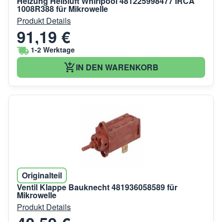
Heizung Heißluft Whirlpool 481225998477 IRCA
1008R388 für Mikrowelle
Produkt Details
91,19 €
1-2 Werktage
IN DEN WARENKORB
Originalteil
Ventil Klappe Bauknecht 481936058589 für
Mikrowelle
Produkt Details