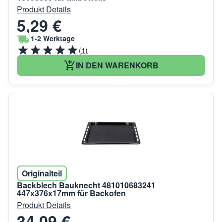
Produkt Details
5,29 €
1-2 Werktage
(1)
IN DEN WARENKORB
Originalteil
Backblech Bauknecht 481010683241
447x376x17mm für Backofen
Produkt Details
34,09 €