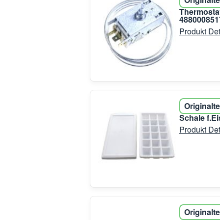
Thermostat
4880008517
Produkt Det
Originalte
Schale f.E
Produkt Det
Originalte