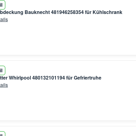
il
abdeckung Bauknecht 481946258354 für Kühlschrank
ails
il
tter Whirlpool 480132101194 für Gefriertruhe
ails
il