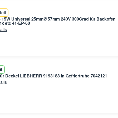
teil
 15W Universal 25mmØ 57mm 240V 300Grad für Backofen
k etc 41-EP-60
ails
il
für Deckel LIEBHERR 9193188 in Gefriertruhe 7042121
ails