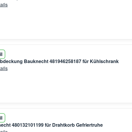
ails
il
abdeckung Bauknecht 481946258187 für Kühlschrank
ails
il
necht 480132101199 für Drahtkorb Gefriertruhe
ails