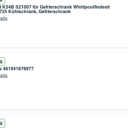
 K54B S21007 für Gefrierschrank Whirlpool/Indesit
25 Kühlschrank, Gefrierschrank
ails
il
is 481941878977
ails
il