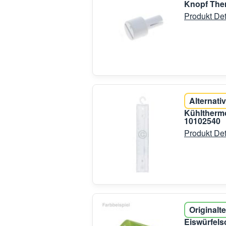
Knopf The
Produkt Det
Alternativ
Kühltherm
10102540
Produkt Det
Originalte
Eiswürfels