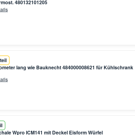
rmost. 480132101205
ails
teil
ometer lang wie Bauknecht 484000008621 für Kühlschrank
ails
il
chale Wpro ICM141 mit Deckel Eisform Würfel