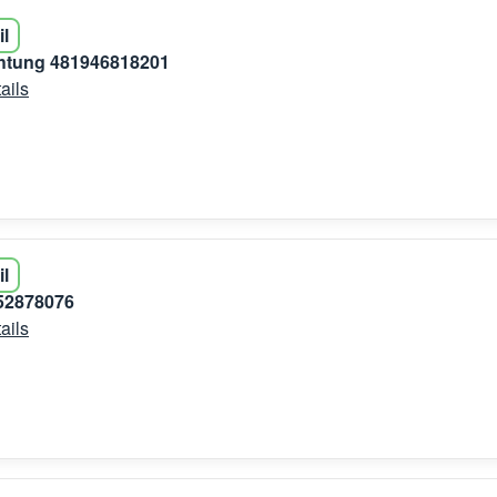
il
htung 481946818201
ails
il
52878076
ails