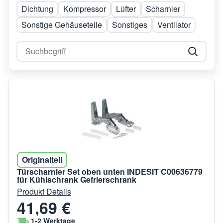
Dichtung
Kompressor
Lüfter
Scharnier
Sonstige Gehäuseteile
Sonstiges
Ventilator
Originalteil
Türscharnier Set oben unten INDESIT C00636779
für Kühlschrank Gefrierschrank
Produkt Details
41,69 €
1-2 Werktage