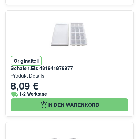
Originalteil
Schale f.Eis 481941878977
Produkt Details
8,09 €
1-2 Werktage
IN DEN WARENKORB