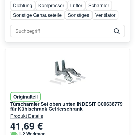
Dichtung
Kompressor
Lüfter
Scharnier
Sonstige Gehäuseteile
Sonstiges
Ventilator
Originalteil
Türscharnier Set oben unten INDESIT C00636779
für Kühlschrank Gefrierschrank
Produkt Details
41,69 €
1-2 Werktage