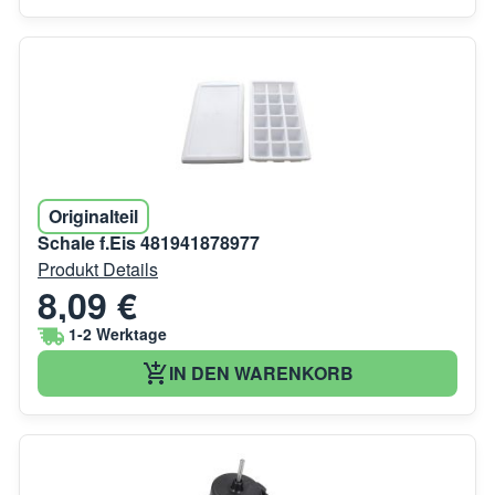
Originalteil
Schale f.Eis 481941878977
Produkt Details
8,09 €
1-2 Werktage
IN DEN WARENKORB