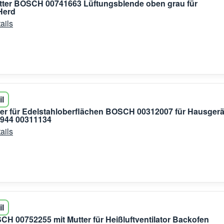
tter BOSCH 00741663 Lüftungsblende oben grau für
Herd
ails
il
er für Edelstahloberflächen BOSCH 00312007 für Hausgerä
1944 00311134
ails
il
CH 00752255 mit Mutter für Heißluftventilator Backofen