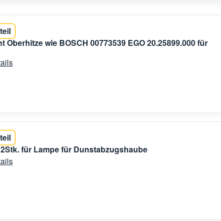
teil
t Oberhitze wie BOSCH 00773539 EGO 20.25899.000 für
ails
teil
 2Stk. für Lampe für Dunstabzugshaube
ails