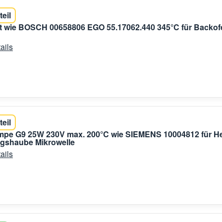
teil
t wie BOSCH 00658806 EGO 55.17062.440 345°C für Backof
ails
teil
mpe G9 25W 230V max. 200°C wie SIEMENS 10004812 für H
gshaube Mikrowelle
ails