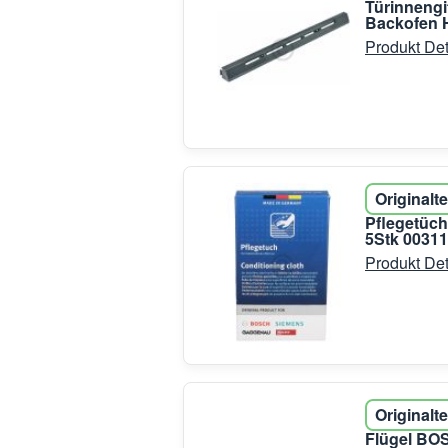
Türinnengi
Backofen 
Produkt Det
Originalte
Pflegetüch
5Stk 0031
Produkt Det
Originalte
Flügel BOS