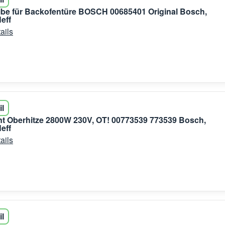
be für Backofentüre BOSCH 00685401 Original Bosch,
eff
ails
il
t Oberhitze 2800W 230V, OT! 00773539 773539 Bosch,
eff
ails
il