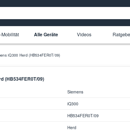
-Mobilität
Alle Geräte
Videos
Ratgebe
iemens iQ300 Herd (HB534FER0T/09)
erd (HB534FER0T/09)
Siemens
iQ300
HB534FER0T/09
Herd