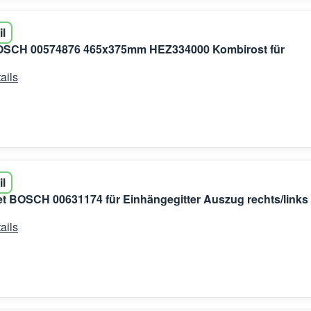
il
 BOSCH 00574876 465x375mm HEZ334000 Kombirost für
ails
il
 BOSCH 00631174 für Einhängegitter Auszug rechts/links
ails