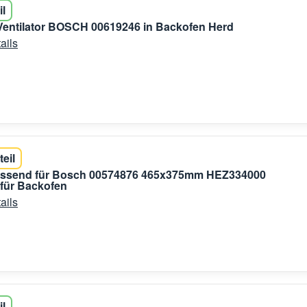
il
 Ventilator BOSCH 00619246 in Backofen Herd
ails
teil
 passend für Bosch 00574876 465x375mm HEZ334000
für Backofen
ails
il