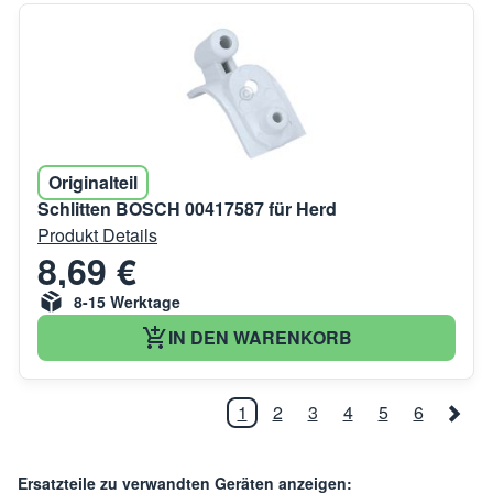
Originalteil
Schlitten BOSCH 00417587 für Herd
Produkt Details
8,69 €
8-15 Werktage
IN DEN WARENKORB
1
2
3
4
5
6
Ersatzteile zu verwandten Geräten anzeigen: