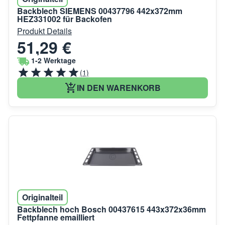
Backblech SIEMENS 00437796 442x372mm
HEZ331002 für Backofen
Produkt Details
51,29 €
1-2 Werktage
(1)
IN DEN WARENKORB
Originalteil
Backblech hoch Bosch 00437615 443x372x36mm
Fettpfanne emailliert