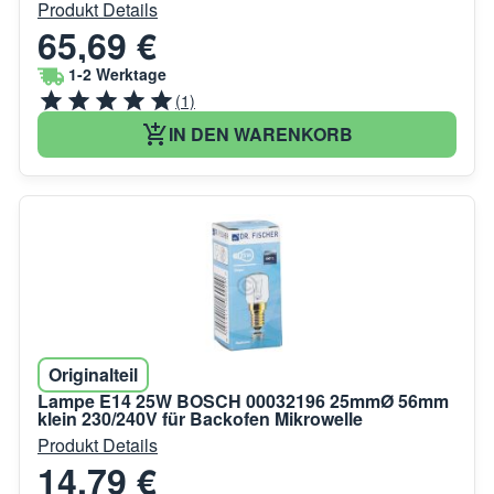
Produkt Details
65,69 €
1-2 Werktage
(1)
IN DEN WARENKORB
Originalteil
Lampe E14 25W BOSCH 00032196 25mmØ 56mm
klein 230/240V für Backofen Mikrowelle
Produkt Details
14,79 €