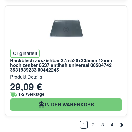
Originalteil
Backblech ausziehbar 375-520x335mm 13mm
hoch zenker 6537 antihaft universal 00284742
3531939233 00442245
Produkt Details
29,09 €
1-2 Werktage
IN DEN WARENKORB
1
2
3
4