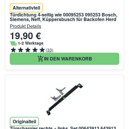
Alternativteil
Türdichtung 4-seitig wie 00095253 095253 Bosch,
Siemens, Neff, Küppersbusch für Backofen Herd
Produkt Details
19,90 €
1-2 Werktage
(33)
IN DEN WARENKORB
Originalteil
Türscharnier rechts + links, Set 00643913 643913