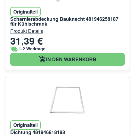
Originalteil
Scharnierabdeckung Bauknecht 481946258187
für Kühlschrank
Produkt Details
31,39 €
1-2 Werktage
IN DEN WARENKORB
Originalteil
Dichtung 481946818198