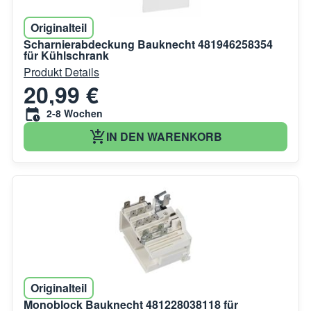
Originalteil
Scharnierabdeckung Bauknecht 481946258354
für Kühlschrank
Produkt Details
20,99 €
2-8 Wochen
IN DEN WARENKORB
Originalteil
Monoblock Bauknecht 481228038118 für