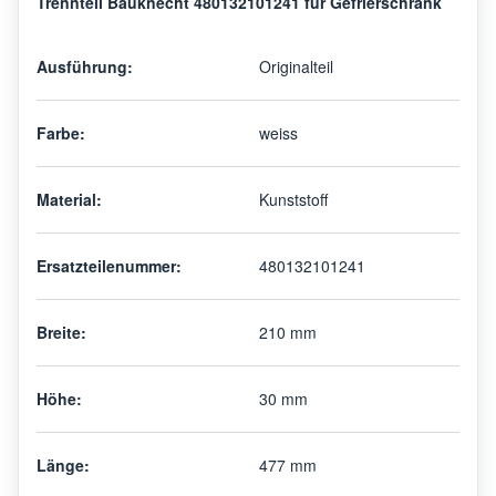
Trennteil Bauknecht 480132101241 für Gefrierschrank
Ausführung:
Originalteil
Farbe:
weiss
Material:
Kunststoff
Ersatzteilenummer:
480132101241
Breite:
210 mm
Höhe:
30 mm
Länge:
477 mm