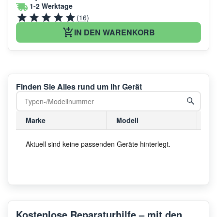
1-2 Werktage
(16)
IN DEN WARENKORB
Finden Sie Alles rund um Ihr Gerät
Marke
Modell
Mo
Aktuell sind keine passenden Geräte hinterlegt.
Kostenlose Reparaturhilfe – mit den