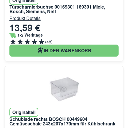
Türscharnierbuchse 00169301 169301 Miele,
Bosch, Siemens, Neff
Produkt Details
13,59 €
1-2 Werktage
(48)
IN DEN WARENKORB
Originalteil
Schublade rechts BOSCH 00449604
Gemüseschale 243x207x170mm für Kühlschrank