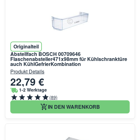
Originalteil
Abstellfach BOSCH 00709646
Flaschenabsteller471x98mm für Kühlschranktüre
auch KühlGefrierKombination
Produkt Details
22,79 €
1-2 Werktage
(89)
IN DEN WARENKORB