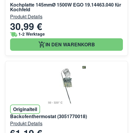
Kochplatte 145mmØ 1500W EGO 19.14463.040 für
Kochfeld
Produkt Details
30,99 €
1-2 Werktage
IN DEN WARENKORB
Originalteil
Backofenthermostat (3051770018)
Produkt Details
61,19 €