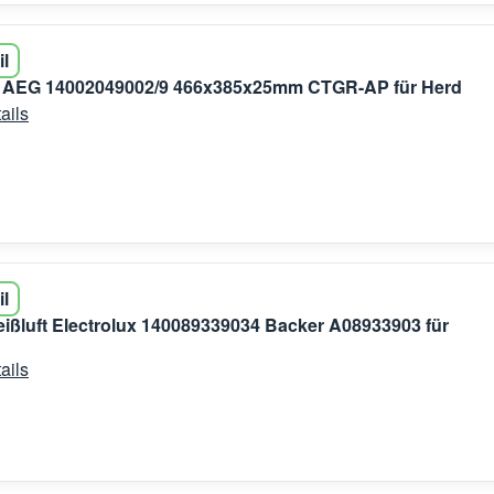
il
 AEG 14002049002/9 466x385x25mm CTGR-AP für Herd
ails
il
ißluft Electrolux 140089339034 Backer A08933903 für
ails