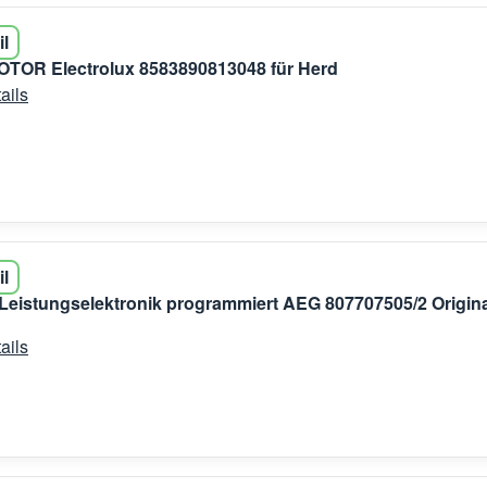
il
OR Electrolux 8583890813048 für Herd
ails
il
 Leistungselektronik programmiert AEG 807707505/2 Origin
ails