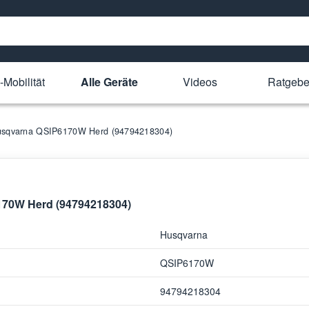
-Mobilität
Alle Geräte
Videos
Ratgebe
 Husqvarna QSIP6170W Herd (94794218304)
6170W Herd (94794218304)
Husqvarna
QSIP6170W
94794218304