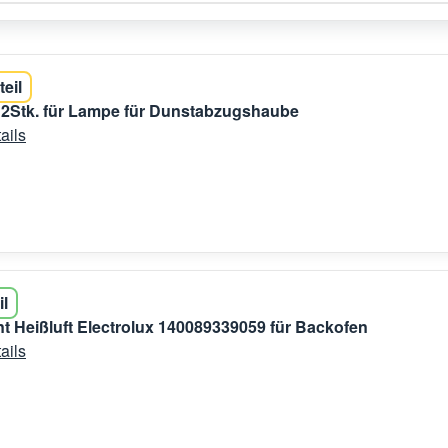
teil
 2Stk. für Lampe für Dunstabzugshaube
ails
il
t Heißluft Electrolux 140089339059 für Backofen
ails