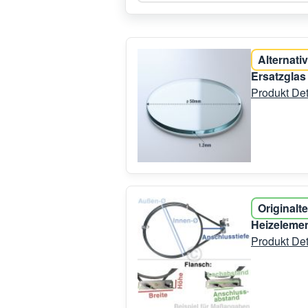
Alternativ
Ersatzglas
Produkt Det
Originalte
Heizelemen
Produkt Det