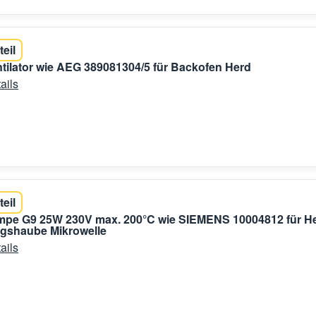
teil
ntilator wie AEG 389081304/5 für Backofen Herd
ails
teil
mpe G9 25W 230V max. 200°C wie SIEMENS 10004812 für H
gshaube Mikrowelle
ails