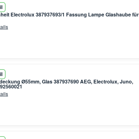
il
eit Electrolux 387937693/1 Fassung Lampe Glashaube für
ails
il
eckung Ø55mm, Glas 387937690 AEG, Electrolux, Juno,
192560021
ails