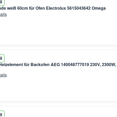
il
de weiß 60cm für Ofen Electrolux 5615043642 Omega
ails
il
Heizelement für Backofen AEG 140048777019 230V, 2300W,
ails
il