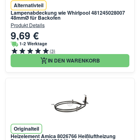
Alternativteil
Lampenabdeckung wie Whirlpool 481245028007
48mmØ für Backofen
Produkt Details
9,69 €
1-2 Werktage
(3)
IN DEN WARENKORB
Originalteil
Heizelement Amica 8026766 Heißluftheizung