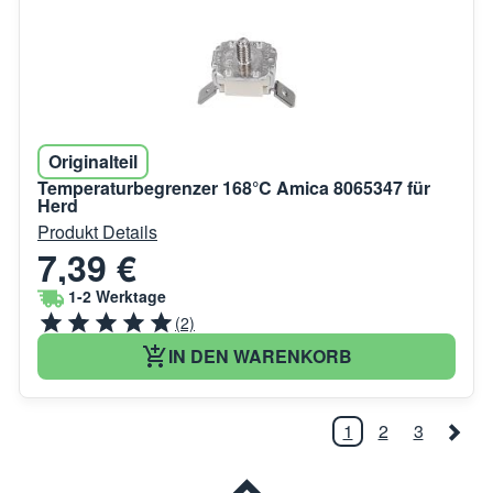
Originalteil
Temperaturbegrenzer 168°C Amica 8065347 für
Herd
Produkt Details
7,39 €
1-2 Werktage
(2)
IN DEN WARENKORB
1
2
3