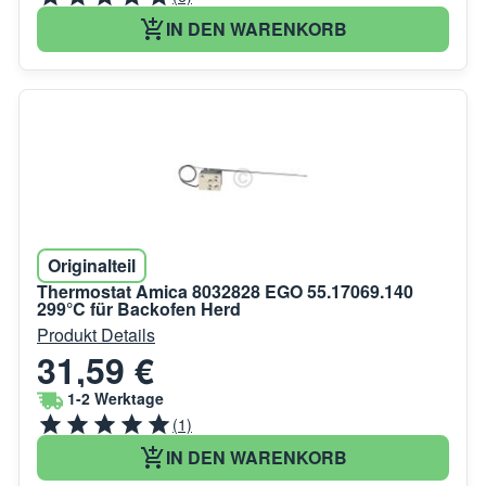
IN DEN WARENKORB
Originalteil
Thermostat Amica 8032828 EGO 55.17069.140
299°C für Backofen Herd
Produkt Details
31,59 €
1-2 Werktage
(1)
IN DEN WARENKORB