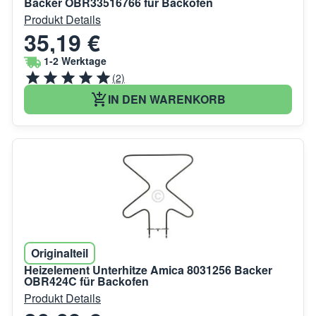
Backer OBR33516766 für Backofen
Produkt Details
35,19 €
1-2 Werktage
(2)
IN DEN WARENKORB
Originalteil
Heizelement Unterhitze Amica 8031256 Backer
OBR424C für Backofen
Produkt Details