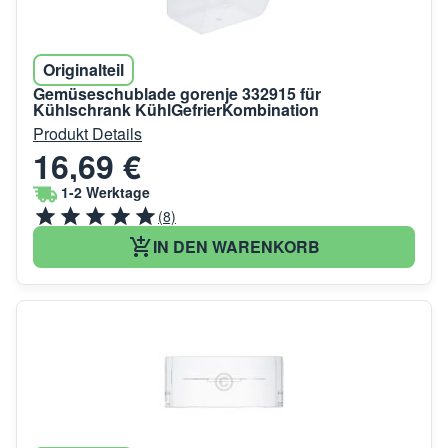
Originalteil
Gemüseschublade gorenje 332915 für
Kühlschrank KühlGefrierKombination
Produkt Details
16,69 €
1-2 Werktage
(8)
IN DEN WARENKORB