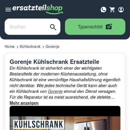
Typenschild
Home
Kühlschrank
Gorenje
Gorenje Kühlschrank Ersatzteile
Ein Kühlschrank ist sicherlich einer der wichtigsten
Bestandteile der modernen Küchenausstattung, ohne
Kühlschrank ist eine vernünftige Haushaltsführung eigentlich
nicht denkbar. Wie jedes technische Gerät kann aber auch
ein Kühlschrank von
Gorenje
einmal den Dienst versagen.
Für die Reparatur ist es meist ausreichend, die defekte
Komponente durch ein Ersatzteil aus dem umfassenden
Mehr anzeigen
Sortiment unserer Kategorie
Gorenje Kühlschrank
Ersatzteile
zu ersetzen.