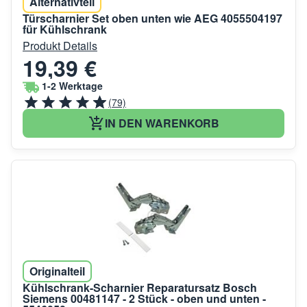
Alternativteil
Türscharnier Set oben unten wie AEG 4055504197
für Kühlschrank
Produkt Details
19,39 €
1-2 Werktage
(79)
IN DEN WARENKORB
Originalteil
Kühlschrank-Scharnier Reparatursatz Bosch
Siemens 00481147 - 2 Stück - oben und unten -