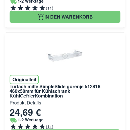
1-2 Werktage
(11)
IN DEN WARENKORB
Originalteil
Türfach mitte SimpleSlide gorenje 512818
460x50mm für Kühlschrank
KühlGefrierKombination
Produkt Details
24,69 €
1-2 Werktage
(11)