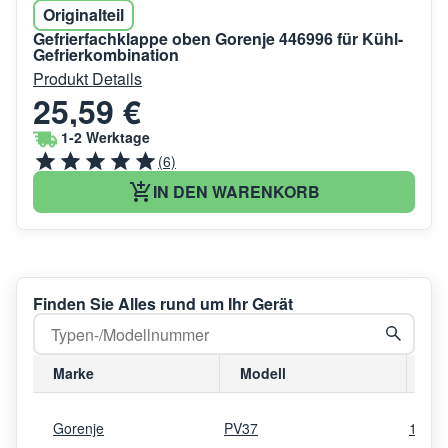
Originalteil
Gefrierfachklappe oben Gorenje 446996 für Kühl-
Gefrierkombination
Produkt Details
25,59 €
1-2 Werktage
(6)
IN DEN WARENKORB
Finden Sie Alles rund um Ihr Gerät
Marke
Modell
Mo
Gorenje
PV37
1069