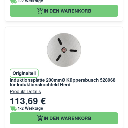
1-2 Werktage
IN DEN WARENKORB
Originalteil
Induktionsplatte 200mmØ Küppersbusch 528968
für Induktionskochfeld Herd
Produkt Details
113,69 €
1-2 Werktage
IN DEN WARENKORB