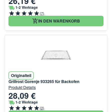
26,19 €
1-2 Werktage
(7)
IN DEN WARENKORB
Originalteil
Grillrost Gorenje 933265 für Backofen
Produkt Details
28,09 €
1-2 Werktage
(2)