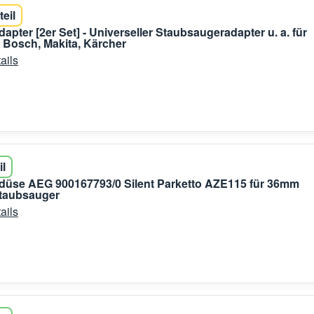
teil
apter [2er Set] - Universeller Staubsaugeradapter u. a. für
 Bosch, Makita, Kärcher
ails
il
düse AEG 900167793/0 Silent Parketto AZE115 für 36mm
Staubsauger
ails