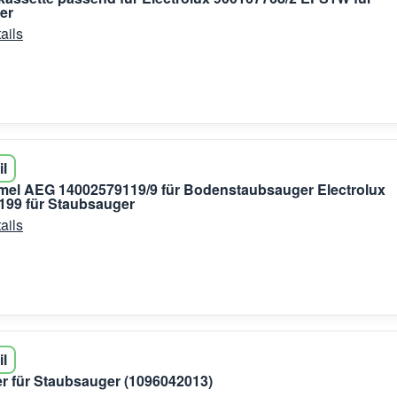
er
ails
il
mel AEG 14002579119/9 für Bodenstaubsauger Electrolux
199 für Staubsauger
ails
il
er für Staubsauger (1096042013)