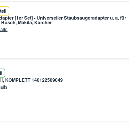
teil
apter [1er Set] - Universeller Staubsaugeradapter u. a. für
 Bosch, Makita, Kärcher
ails
il
, KOMPLETT 140122509049
ails