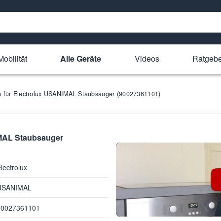
obilität
Alle Geräte
Videos
Ratgebe
le für Electrolux USANIMAL Staubsauger (90027361101)
IMAL Staubsauger
lectrolux
USANIMAL
90027361101