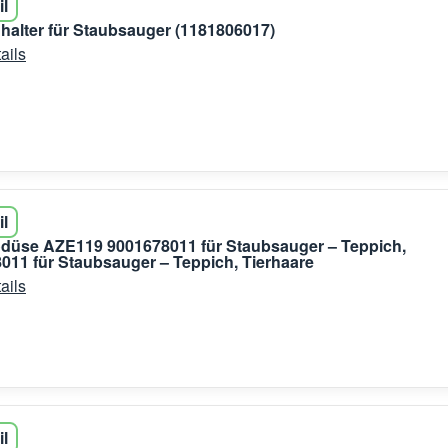
il
halter für Staubsauger (1181806017)
ails
il
düse AZE119 9001678011 für Staubsauger – Teppich,
8011 für Staubsauger – Teppich, Tierhaare
ails
il