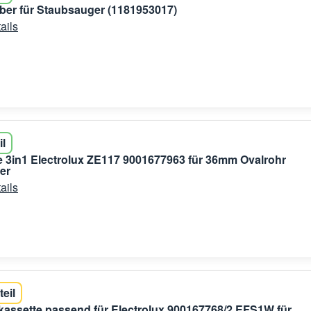
rber für Staubsauger (1181953017)
ails
il
3in1 Electrolux ZE117 9001677963 für 36mm Ovalrohr
er
ails
teil
erkassette passend für Electrolux 900167768/2 EFS1W für