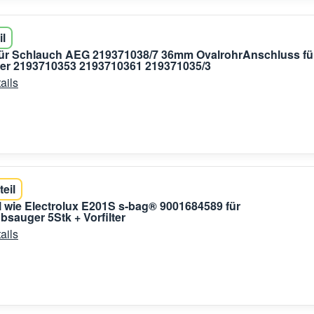
il
für Schlauch AEG 219371038/7 36mm OvalrohrAnschluss fü
er 2193710353 2193710361 219371035/3
ails
teil
el wie Electrolux E201S s-bag® 9001684589 für
sauger 5Stk + Vorfilter
ails