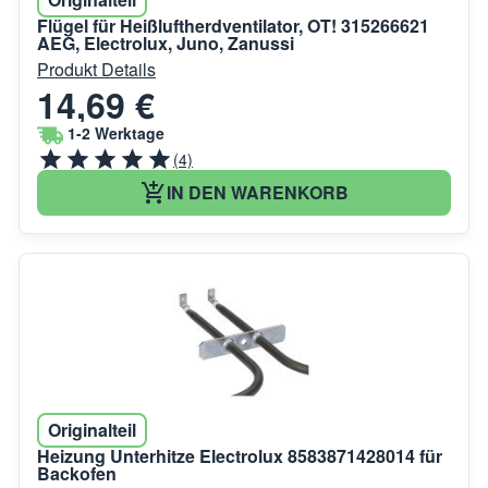
Flügel für Heißluftherdventilator, OT! 315266621
AEG, Electrolux, Juno, Zanussi
Produkt Details
14,69 €
1-2 Werktage
(4)
IN DEN WARENKORB
Originalteil
Heizung Unterhitze Electrolux 8583871428014 für
Backofen