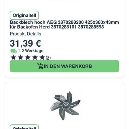
Originalteil
Backblech hoch AEG 3870288200 425x360x43mm
für Backofen Herd 3870288101 3870288598
Produkt Details
31,39 €
1-2 Werktage
(8)
IN DEN WARENKORB
Originalteil