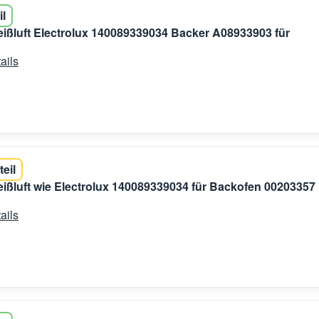
il
ißluft Electrolux 140089339034 Backer A08933903 für
ails
teil
ißluft wie Electrolux 140089339034 für Backofen 00203357
ails