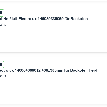
il
t Heißluft Electrolux 140089339059 für Backofen
ails
il
Electrolux 140064006012 466x385mm für Backofen Herd
ails