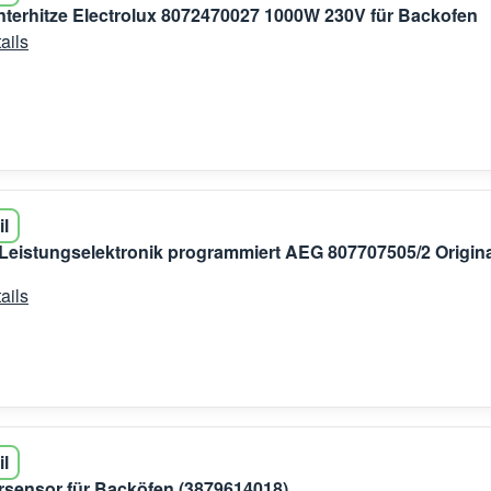
terhitze Electrolux 8072470027 1000W 230V für Backofen
ails
il
 Leistungselektronik programmiert AEG 807707505/2 Origin
ails
il
sensor für Backöfen (3879614018)