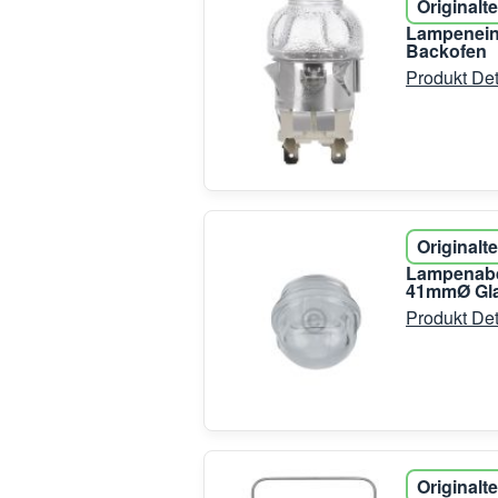
Originalte
Lampeneinh
Backofen
Produkt Det
Originalte
Lampenabd
41mmØ Gla
Produkt Det
Originalte