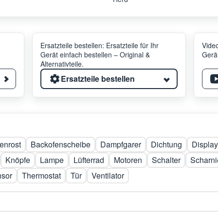
Ersatzteile bestellen: Ersatzteile für Ihr
Video
Gerät einfach bestellen – Original &
Gerät
Alternativteile.
Ersatzteile bestellen
enrost
Backofenscheibe
Dampfgarer
Dichtung
Display
Knöpfe
Lampe
Lüfterrad
Motoren
Schalter
Scharni
nsor
Thermostat
Tür
Ventilator