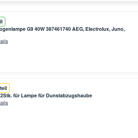
il
ogenlampe G9 40W 387461740 AEG, Electrolux, Juno,
ails
teil
 2Stk. für Lampe für Dunstabzugshaube
ails