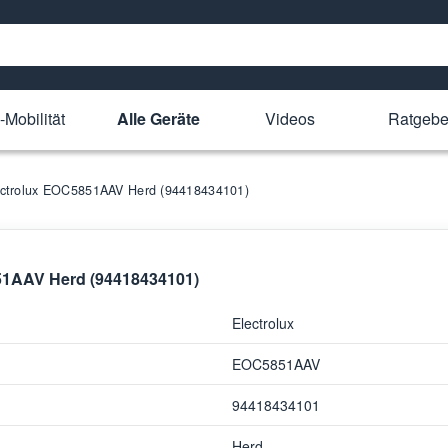
-Mobilität
Alle Geräte
Videos
Ratgebe
Electrolux EOC5851AAV Herd (94418434101)
851AAV Herd (94418434101)
Electrolux
EOC5851AAV
94418434101
Herd