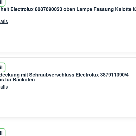
il
eit Electrolux 8087690023 oben Lampe Fassung Kalotte f
ails
il
eckung mit Schraubverschluss Electrolux 387911390/4
s für Backofen
ails
il