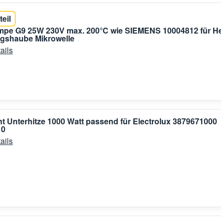
teil
mpe G9 25W 230V max. 200°C wie SIEMENS 10004812 für H
gshaube Mikrowelle
ails
t Unterhitze 1000 Watt passend für Electrolux 3879671000
10
ails