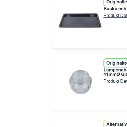
Originalte
Backblech
Produkt Det
Originalte
Lampenabd
41mmØ Gla
Produkt Det
Alternativ