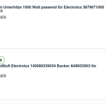
t Unterhitze 1000 Watt passend für Electrolux 3879671000
10
ails
il
ißluft Electrolux 140089339034 Backer A08933903 für
ails