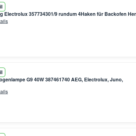
il
g Electrolux 357734301/9 rundum 4Haken für Backofen He
ails
il
ogenlampe G9 40W 387461740 AEG, Electrolux, Juno,
ails