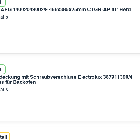
il
 AEG 14002049002/9 466x385x25mm CTGR-AP für Herd
ails
il
eckung mit Schraubverschluss Electrolux 387911390/4
s für Backofen
ails
teil