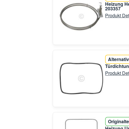
Heizung He
203357
Produkt Det
Alternativ
Türdichtun
Produkt Det
Originalte
Heizung Un