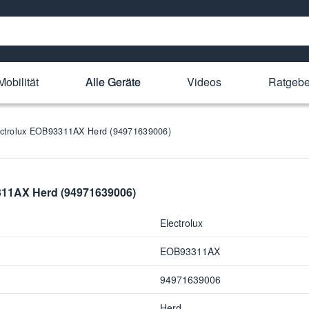
Mobilität
Alle Geräte
Videos
Ratgebe
Electrolux EOB93311AX Herd (94971639006)
3311AX Herd (94971639006)
Electrolux
EOB93311AX
94971639006
Herd