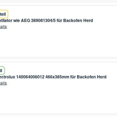
teil
ntilator wie AEG 389081304/5 für Backofen Herd
ails
il
Electrolux 140064006012 466x385mm für Backofen Herd
ails