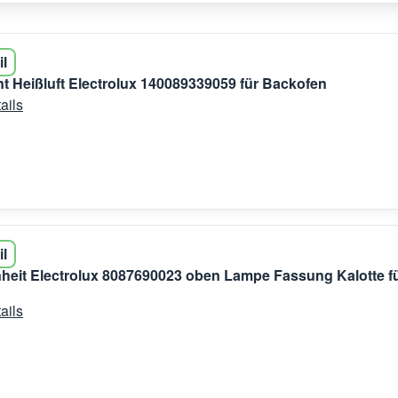
il
t Heißluft Electrolux 140089339059 für Backofen
ails
il
eit Electrolux 8087690023 oben Lampe Fassung Kalotte f
ails