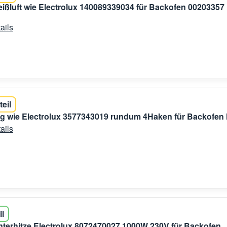
ißluft wie Electrolux 140089339034 für Backofen 00203357
ails
teil
g wie Electrolux 3577343019 rundum 4Haken für Backofen
ails
il
terhitze Electrolux 8072470027 1000W 230V für Backofen