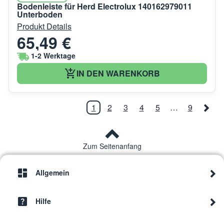
Bodenleiste für Herd Electrolux 140162979011
Unterboden
Produkt Details
65,49 €
1-2 Werktage
IN DEN WARENKORB
1
2
3
4
5
…
9
Zum Seitenanfang
Allgemein
Hilfe