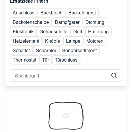
Ersatzteile Filtern
Anschluss
Backblech
Backofenrost
Backofenscheibe
Dampfgarer
Dichtung
Elektronik
Gehäuseteile
Griff
Halterung
Heizelement
Knöpfe
Lampe
Motoren
Schalter
Scharnier
Sondersortiment
Thermostat
Tür
Türschloss