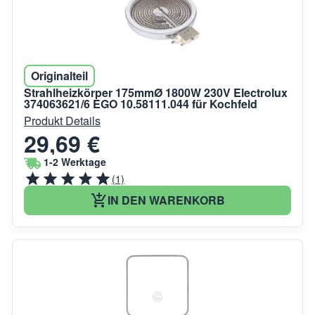
Originalteil
Strahlheizkörper 175mmØ 1800W 230V Electrolux
374063621/6 EGO 10.58111.044 für Kochfeld
Produkt Details
29,69 €
1-2 Werktage
(1)
IN DEN WARENKORB