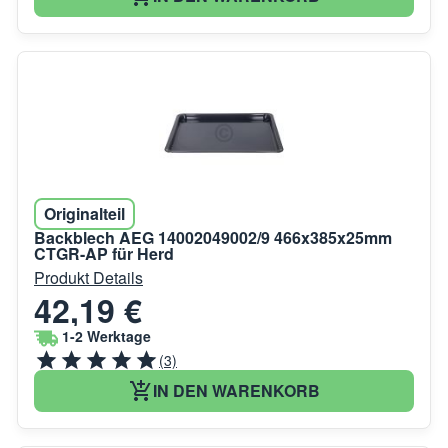
Originalteil
Backblech AEG 14002049002/9 466x385x25mm
CTGR-AP für Herd
Produkt Details
42,19 €
1-2 Werktage
(3)
IN DEN WARENKORB