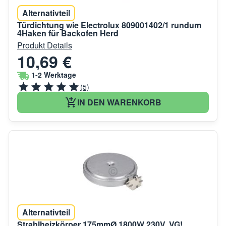
Alternativteil
Türdichtung wie Electrolux 809001402/1 rundum
4Haken für Backofen Herd
Produkt Details
10,69 €
1-2 Werktage
(5)
IN DEN WARENKORB
Alternativteil
Strahlheizkörper 175mmØ 1800W 230V, VG!