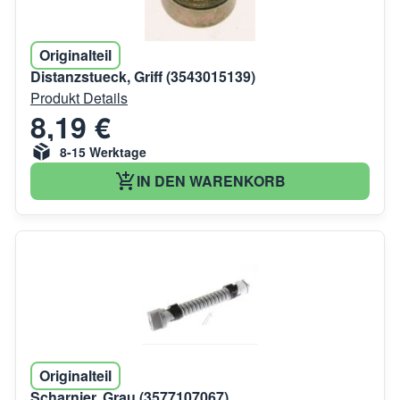
Originalteil
Distanzstueck, Griff (3543015139)
Produkt Details
8,19 €
8-15 Werktage
IN DEN WARENKORB
Originalteil
Scharnier, Grau (3577107067)