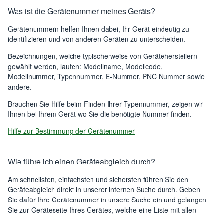
CGH1012D
Was ist die Gerätenummer meines Geräts?
DeLonghi
0179510001
MultiGrill
Gerätenummern helfen Ihnen dabei, Ihr Gerät eindeutig zu
identifizieren und von anderen Geräten zu unterscheiden.
EO2435
DeLonghi
0118470300
Sfornatuttu Midi
Bezeichnungen, welche typischerweise von Geräteherstellern
gewählt werden, lauten: Modellname, Modellcode,
KG 520.M
Modellnummer, Typennummer, E-Nummer, PNC Nummer sowie
DeLonghi
0177111039
DEDICA
andere.
EO1490C
Brauchen Sie Hilfe beim Finden Ihrer Typennummer, zeigen wir
DeLonghi
0118446301
Sfornatuttu
Ihnen bei Ihrem Gerät wo Sie die benötigte Nummer finden.
Hilfe zur Bestimmung der Gerätenummer
CGH1020D
DeLonghi
0179510002
MultiGrill
Wie führe ich einen Geräteabgleich durch?
CGH912C
DeLonghi
0179415016
MultiGrill
Am schnellsten, einfachsten und sichersten führen Sie den
Geräteabgleich direkt in unserer internen Suche durch. Geben
KG 521.M
Sie dafür Ihre Gerätenummer in unsere Suche ein und gelangen
DeLonghi
0177111040
DEDICA
Sie zur Geräteseite Ihres Gerätes, welche eine Liste mit allen