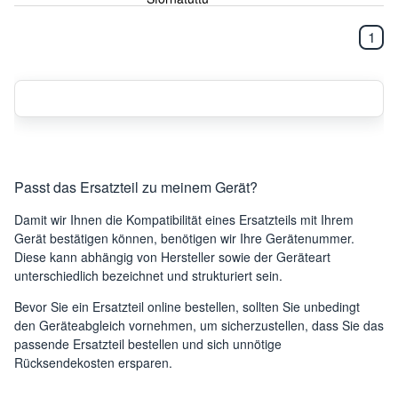
1
EO1201W
DeLonghi
0118440206
Sfornatuttu Mini
EO2475
DeLonghi
0118473301
Sfornatuttu Midi
EO12012
DeLonghi
0118440220
Sfornatuttu Mini
Passt das Ersatzteil zu meinem Gerät?
CGH1030D
DeLonghi
0179510003
Damit wir Ihnen die Kompatibilität eines Ersatzteils mit Ihrem
MultiGrill
Gerät bestätigen können, benötigen wir Ihre Gerätenummer.
Diese kann abhängig von Hersteller sowie der Geräteart
DeLonghi
EMKM6 ALICIA
0132036006
unterschiedlich bezeichnet und strukturiert sein.
EO1490C
Bevor Sie ein Ersatzteil online bestellen, sollten Sie unbedingt
DeLonghi
0118446303
Sfornatuttu
den Geräteabgleich vornehmen, um sicherzustellen, dass Sie das
passende Ersatzteil bestellen und sich unnötige
EO2435
Rücksendekosten ersparen.
DeLonghi
0118470301
Sfornatuttu Midi