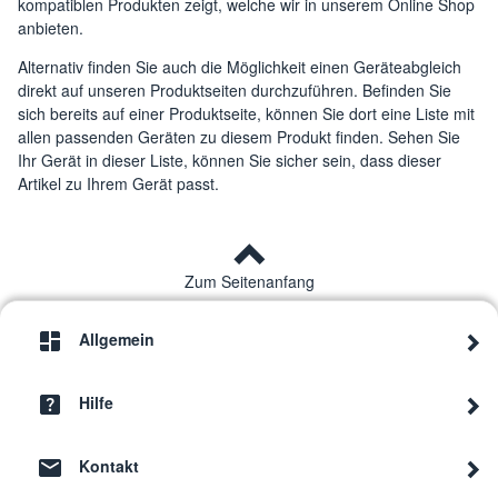
kompatiblen Produkten zeigt, welche wir in unserem Online Shop
DeLonghi
KG 210
0177111050
anbieten.
Alternativ finden Sie auch die Möglichkeit einen Geräteabgleich
DeLonghi
BG510 MultiGrill
0126120105
direkt auf unseren Produktseiten durchzuführen. Befinden Sie
sich bereits auf einer Produktseite, können Sie dort eine Liste mit
DeLonghi
KG 79
017111025
allen passenden Geräten zu diesem Produkt finden. Sehen Sie
Ihr Gerät in dieser Liste, können Sie sicher sein, dass dieser
CGH910C
DeLonghi
0179415015
Artikel zu Ihrem Gerät passt.
MultiGrill
DeLonghi
BG510C MultiGrill
0126120106
Zum Seitenanfang
SW12BCS
DeLonghi
0231020004
MultiGrill Easy
Allgemein
SW12ABK
DeLonghi
0231020000
MultiGrill Easy
Hilfe
DeLonghi
BG410 MultiGrill
0126118102
Kontakt
EMF2.W ALICIA
DeLonghi
0132043000