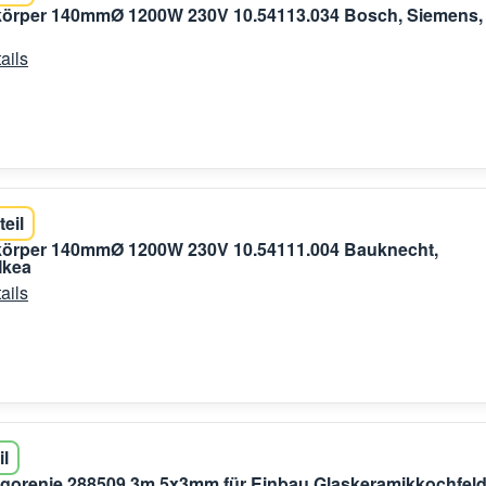
zkörper 140mmØ 1200W 230V 10.54113.034 Bosch, Siemens,
ails
teil
zkörper 140mmØ 1200W 230V 10.54111.004 Bauknecht,
Ikea
ails
il
 gorenje 288509 3m 5x3mm für Einbau Glaskeramikkochfel