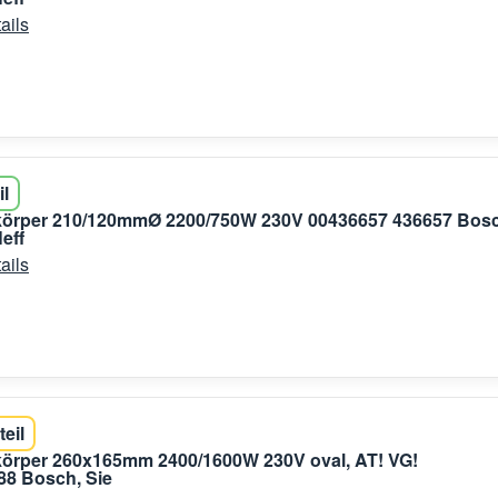
ails
il
zkörper 210/120mmØ 2200/750W 230V 00436657 436657 Bos
eff
ails
teil
körper 260x165mm 2400/1600W 230V oval, AT! VG!
88 Bosch, Sie