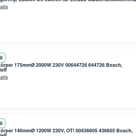
ails
il
zkörper 175mmØ 2000W 230V 00644726 644726 Bosch,
eff
ails
il
zkörper 140mmØ 1200W 230V, OT! 00436605 436605 Bosch,
eff