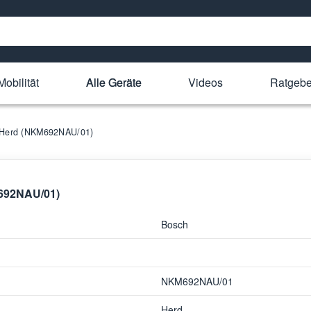
Mobilität
Alle Geräte
Videos
Ratgebe
h Herd (NKM692NAU/01)
M692NAU/01)
Bosch
NKM692NAU/01
Herd