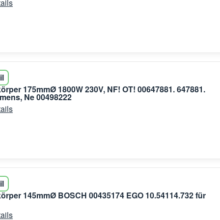
ails
il
körper 175mmØ 1800W 230V, NF! OT! 00647881. 647881.
emens, Ne 00498222
ails
il
zkörper 145mmØ BOSCH 00435174 EGO 10.54114.732 für
ails