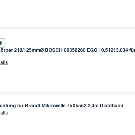
il
zkörper 210/125mmØ BOSCH 00356260 EGO 10.51213.034 fü
ails
chtung für Brandt Mikrowelle 75X5552 2,3m Dichtband
ails