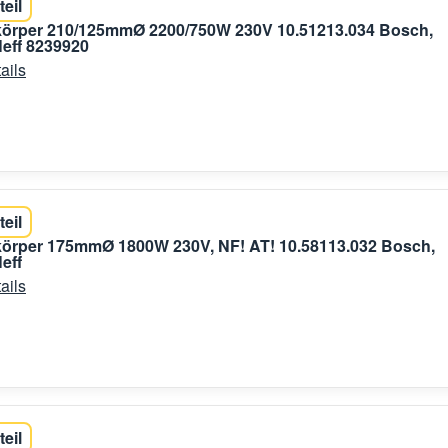
teil
zkörper 210/125mmØ 2200/750W 230V 10.51213.034 Bosch,
eff 8239920
ails
teil
körper 175mmØ 1800W 230V, NF! AT! 10.58113.032 Bosch,
eff
ails
teil