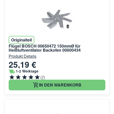
Originalteil
Flügel BOSCH 00650472 150mmØ für
Heißluftventilator Backofen 00600434
Produkt Details
25,19 €
1-2 Werktage
(7)
IN DEN WARENKORB