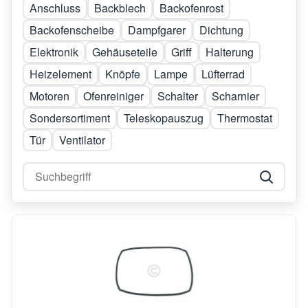
Anschluss
Backblech
Backofenrost
Backofenscheibe
Dampfgarer
Dichtung
Elektronik
Gehäuseteile
Griff
Halterung
Heizelement
Knöpfe
Lampe
Lüfterrad
Motoren
Ofenreiniger
Schalter
Scharnier
Sondersortiment
Teleskopauszug
Thermostat
Tür
Ventilator