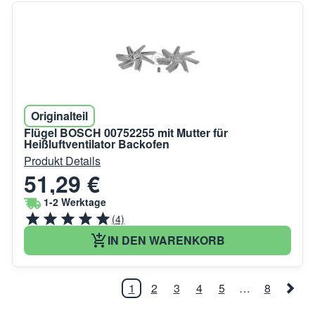
Originalteil
Flügel BOSCH 00752255 mit Mutter für
Heißluftventilator Backofen
Produkt Details
51,29 €
1-2 Werktage
(4)
IN DEN WARENKORB
1
2
3
4
5
…
8