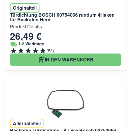
Originalteil
Türdichtung BOSCH 00754066 rundum 4Haken
für Backofen Herd
Produkt Details
26,49 €
1-2 Werktage
(53)
IN DEN WARENKORB
Alternativteil
Backofen Türdichtung - AT wie Bosch 00754066 -