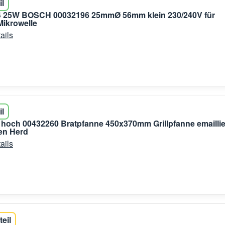
il
 25W BOSCH 00032196 25mmØ 56mm klein 230/240V für
ikrowelle
ails
il
hoch 00432260 Bratpfanne 450x370mm Grillpfanne emaillie
en Herd
ails
teil