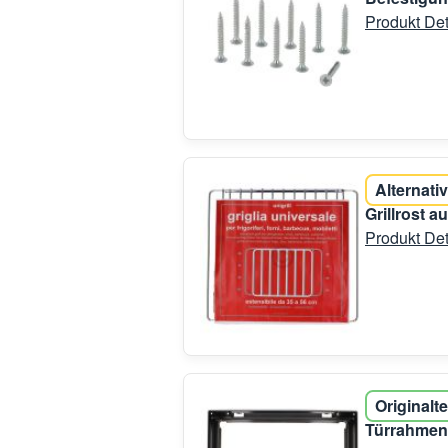
Produkt Det
Alternativ
Grillrost a
Produkt Det
Originalte
Türrahmen