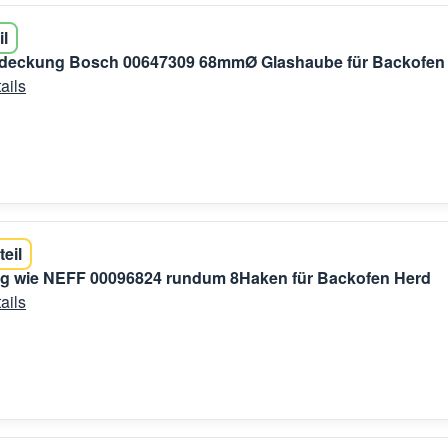
il
eckung Bosch 00647309 68mmØ Glashaube für Backofen
ails
teil
ng wie NEFF 00096824 rundum 8Haken für Backofen Herd
ails