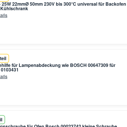
 25W 22mmØ 50mm 230V bis 300°C universal für Backofen
 Kühlschrank
ails
teil
hilfe für Lampenabdeckung wie BOSCH 00647309 für
10103431
ails
il
gsschraube für Ofen Bosch 00023742 kleine Schraube