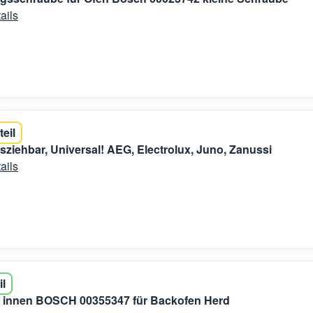
ails
teil
usziehbar, Universal! AEG, Electrolux, Juno, Zanussi
ails
il
 innen BOSCH 00355347 für Backofen Herd