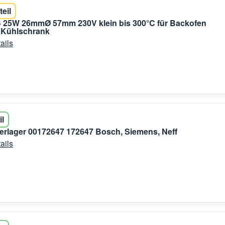
teil
 25W 26mmØ 57mm 230V klein bis 300°C für Backofen
 Kühlschrank
ails
il
erlager 00172647 172647 Bosch, Siemens, Neff
ails