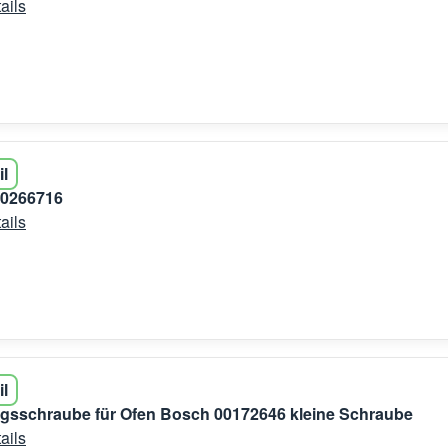
ails
il
00266716
ails
il
gsschraube für Ofen Bosch 00172646 kleine Schraube
ails