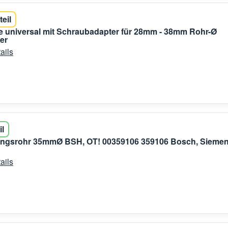
teil
 universal mit Schraubadapter für 28mm - 38mm Rohr-Ø
er
ails
il
ungsrohr 35mmØ BSH, OT! 00359106 359106 Bosch, Siemen
ails