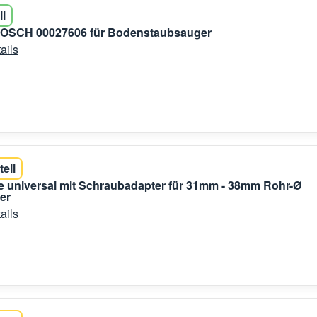
il
 BOSCH 00027606 für Bodenstaubsauger
ails
teil
 universal mit Schraubadapter für 31mm - 38mm Rohr-Ø
er
ails