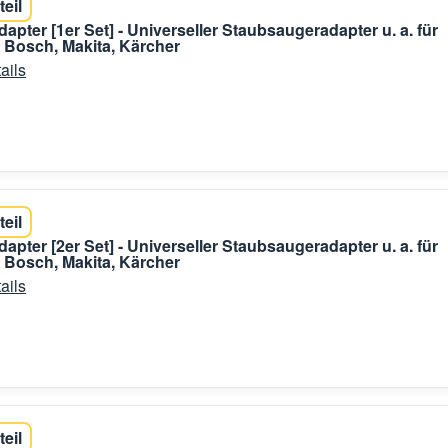
teil
apter [1er Set] - Universeller Staubsaugeradapter u. a. für
 Bosch, Makita, Kärcher
ails
teil
apter [2er Set] - Universeller Staubsaugeradapter u. a. für
 Bosch, Makita, Kärcher
ails
teil