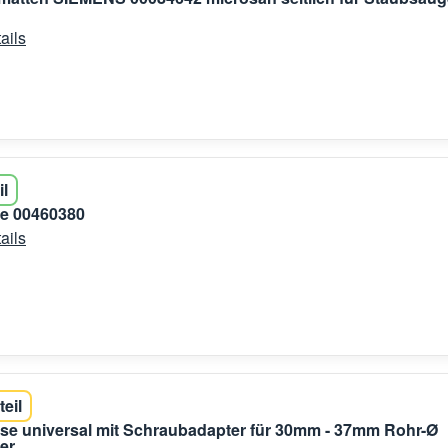
ails
il
se 00460380
ails
teil
se universal mit Schraubadapter für 30mm - 37mm Rohr-Ø
er