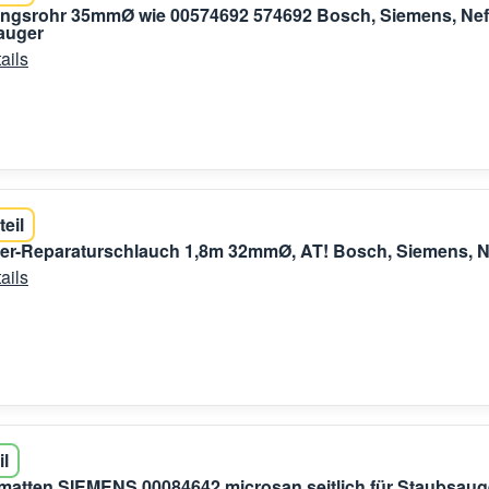
ungsrohr 35mmØ wie 00574692 574692 Bosch, Siemens, Nef
auger
ails
teil
er-Reparaturschlauch 1,8m 32mmØ, AT! Bosch, Siemens, N
ails
il
ermatten SIEMENS 00084642 microsan seitlich für Staubsaug