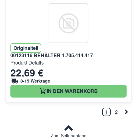
Originalteil
00123116 BEHÄLTER 1.705.414.417
Produkt Details
22,69 €
8-15 Werktage
IN DEN WARENKORB
1
2
Zum Seitenanfang