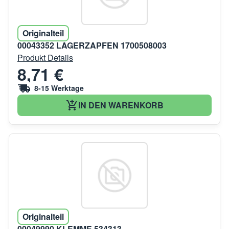
Originalteil
00043352 LAGERZAPFEN 1700508003
Produkt Details
8,71 €
8-15 Werktage
IN DEN WARENKORB
Originalteil
00049990 KLEMME 534313