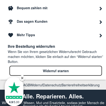
Bequem zahlen mit
Das sagen Kunden
Mehr Tipps
Ihre Bestellung widerrufen
Wenn Sie von Ihrem gesetzlichen Widerrufsrecht Gebrauch
machen möchten, klicken Sie einfach auf den “Widerruf starten”
Button.
Widerruf starten
Impressum
AGB
Widerruf
Datenschutz
Barrierefreiheitserklärung
Alle. Reparieren. Alles.
4.9
/
5.00
Wir vermitteln Wissen, Mut und Ersatzteile, sodass jeder Mensch die