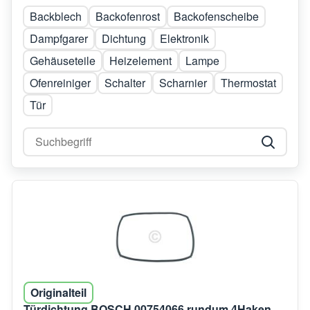
Backblech
Backofenrost
Backofenscheibe
Dampfgarer
Dichtung
Elektronik
Gehäuseteile
Heizelement
Lampe
Ofenreiniger
Schalter
Scharnier
Thermostat
Tür
Originalteil
Türdichtung BOSCH 00754066 rundum 4Haken