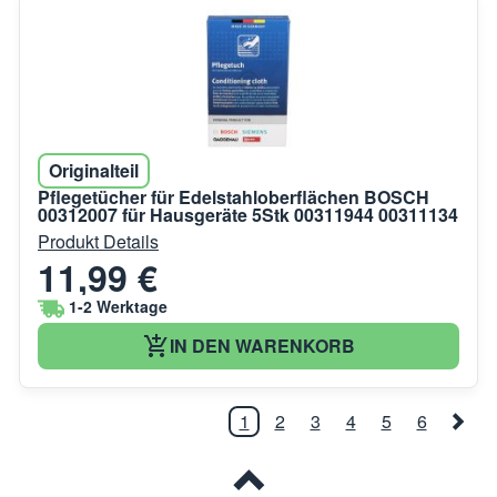
Originalteil
Pflegetücher für Edelstahloberflächen BOSCH
00312007 für Hausgeräte 5Stk 00311944 00311134
Produkt Details
11,99 €
1-2 Werktage
IN DEN WARENKORB
1
2
3
4
5
6