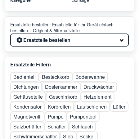
Ersatzteile bestellen: Ersatzteile für Ihr Gerät einfach
bestellen – Original & Alternativteile.
Ersatzteile bestellen
Ersatzteile Filtern
Bedienteil
Besteckkorb
Bodenwanne
Dichtungen
Dosierkammer
Druckwächter
Gehäuseteile
Geschirrkorb
Heizelement
Kondensator
Korbrollen
Laufschienen
Lüfter
Magnetventil
Pumpe
Pumpentopf
Salzbehälter
Schalter
Schlauch
Schwimmerschalter
Sieb
Sockel