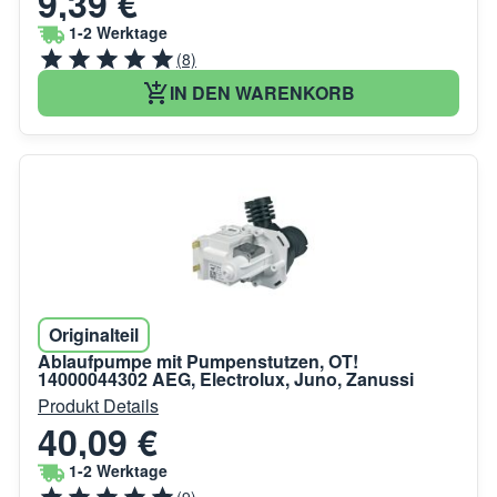
9,39 €
1-2 Werktage
(8)
IN DEN WARENKORB
Originalteil
Ablaufpumpe mit Pumpenstutzen, OT!
14000044302 AEG, Electrolux, Juno, Zanussi
Produkt Details
40,09 €
1-2 Werktage
(9)