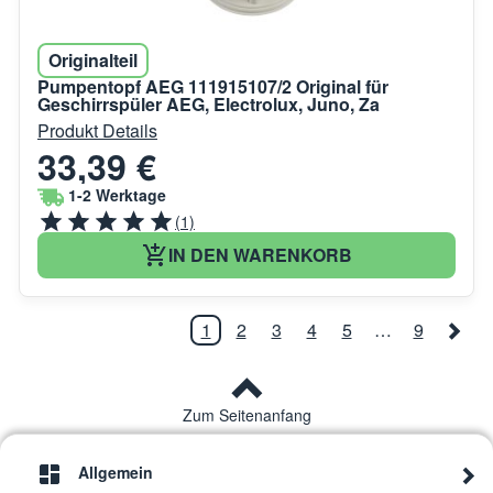
Originalteil
Pumpentopf AEG 111915107/2 Original für
Geschirrspüler AEG, Electrolux, Juno, Za
Produkt Details
33,39 €
1-2 Werktage
(1)
IN DEN WARENKORB
1
2
3
4
5
…
9
Zum Seitenanfang
Allgemein