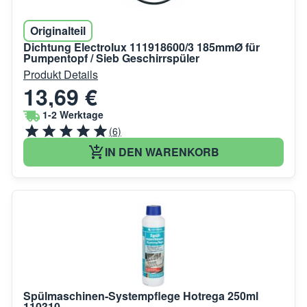
Originalteil
Dichtung Electrolux 111918600/3 185mmØ für
Pumpentopf / Sieb Geschirrspüler
Produkt Details
13,69 €
1-2 Werktage
(6)
IN DEN WARENKORB
Spülmaschinen-Systempflege Hotrega 250ml
110310