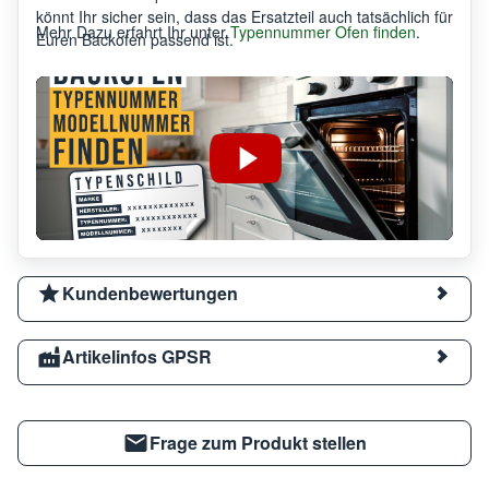
könnt Ihr sicher sein, dass das Ersatzteil auch tatsächlich für
Mehr Dazu erfahrt Ihr unter
Typennummer Ofen finden
.
Euren Backofen passend ist.
Kundenbewertungen
Artikelinfos GPSR
Frage zum Produkt stellen