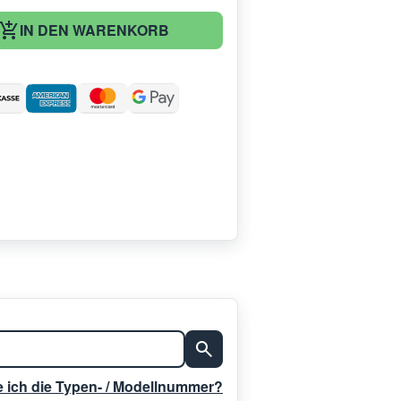
IN DEN WARENKORB
:
e ich die Typen- / Modellnummer?