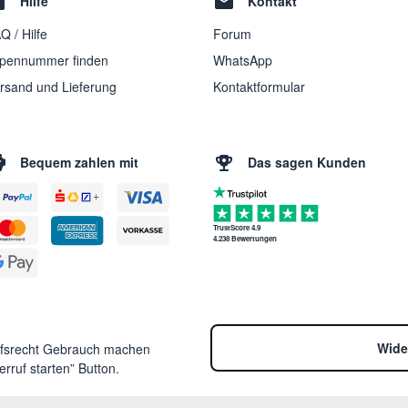
Hilfe
Kontakt
Q / Hilfe
Forum
pennummer finden
WhatsApp
rsand und Lieferung
Kontaktformular
Bequem zahlen mit
Das sagen Kunden
TrustScore 4.9
4.238 Bewertungen
Wide
ufsrecht Gebrauch machen
rruf starten” Button.