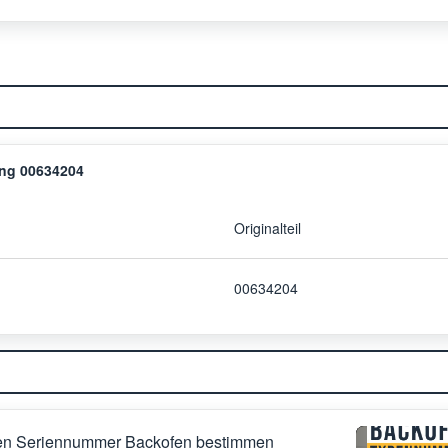
ng 00634204
Originalteil
00634204
en Seriennummer Backofen bestimmen