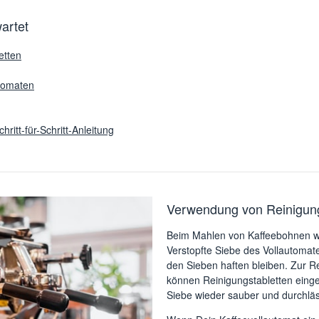
artet
etten
utomaten
hritt-für-Schritt-Anleitung
Verwendung von Reinigung
Beim Mahlen von Kaffeebohnen we
Verstopfte Siebe des Vollautomat
den Sieben haften bleiben. Zur R
können Reinigungstabletten eing
Siebe wieder sauber und durchläs