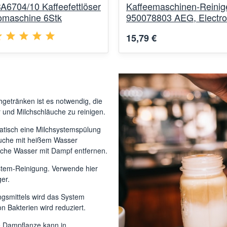
A6704/10 Kaffeefettlöser
Kaffeemaschinen-Reinig
omaschine 6Stk
950078803 AEG, Electro
15,79 €
getränken ist es notwendig, die
 und Milchschläuche zu reinigen.
atisch eine Milchsystemspülung
uche mit heißem Wasser
liche Wasser mit Dampf entfernen.
ystem-Reinigung. Verwende hier
ger.
gsmittels wird das System
n Bakterien wird reduziert.
e Dampflanze kann in